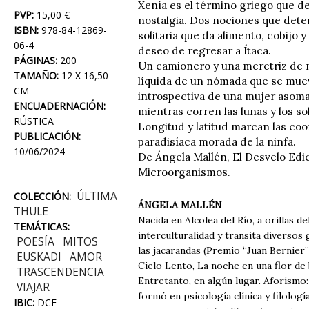
Xenía es el término griego que de
PVP:
15,00 €
nostalgia. Dos nociones que deter
ISBN:
978-84-12869-
solitaria que da alimento, cobijo 
06-4
deseo de regresar a Ítaca.
PÁGINAS:
200
Un camionero y una meretriz de 
TAMAÑO:
12 X 16,50
líquida de un nómada que se mueve
CM
introspectiva de una mujer asoma
ENCUADERNACIÓN:
mientras corren las lunas y los so
RÚSTICA
Longitud y latitud marcan las co
PUBLICACIÓN:
paradisíaca morada de la ninfa.
10/06/2024
De Ángela Mallén, El Desvelo Edic
Microorganismos.
ÚLTIMA
COLECCIÓN:
ÁNGELA MALLÉN
THULE
Nacida en Alcolea del Río, a orillas d
TEMÁTICAS:
interculturalidad y transita diversos 
POESÍA
MITOS
las jacarandas (Premio “Juan Bernier
EUSKADI
AMOR
Cielo Lento, La noche en una flor de 
TRASCENDENCIA
Entretanto, en algún lugar. Aforismo
VIAJAR
formó en psicología clínica y filolog
IBIC:
DCF