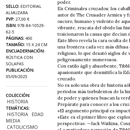
poder.
SELLO:
EDITORIAL
En Criminales cruzados: los cabal
ALMUZARA
autor de The Crusader Armies y f
PVP:
27,00 €
oscuro, humano y violento de aqu
ISBN:
978-84-10529-
vibrante, rescata del olvido las h
62-5
traicionaron la causa que decían 
PÁGINAS:
400
Este libro revela la cara oculta d
TAMAÑO:
15 X 24 CM
una frontera cada vez más difusa 
ENCUADERNACIÓN:
religioso, lo que desató siglos de
RÚSTICA CON
peligrosamente numerosos.
SOLAPAS
Con estilo ágil y absorbente, Tib
PUBLICACIÓN:
apasionante que desmitifica la Ed
05/09/2025
cruzado.
No es solo una obra de historia só
periodos más turbulentos de la his
COLECCIÓN:
de poder y quienes buscan la verd
HISTORIA
Prepárate para conocer a los cruza
TEMÁTICAS:
«El argumento principal es impact
HISTORIA
EDAD
«Este es el primer libro que explo
MEDIA
perspectiva». —Jack Watkins, Coun
CATOLICISMO
«La meticulosa narración de Tibbl