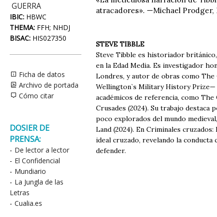
GUERRA
atracadores». —Michael Prodger
IBIC:
HBWC
THEMA:
FFH; NHDJ
BISAC:
HIS027350
STEVE TIBBLE
Steve Tibble es historiador británico,
en la Edad Media. Es investigador ho
Ficha de datos
Londres, y autor de obras como The C
Archivo de portada
Wellington`s Military History Prize—
Cómo citar
académicos de referencia, como The 
Crusades (2024). Su trabajo destaca 
poco explorados del mundo medieval
DOSIER DE
Land (2024). En Criminales cruzados: 
PRENSA:
ideal cruzado, revelando la conducta c
-
De lector a lector
defender.
-
El Confidencial
-
Mundiario
-
La Jungla de las
Letras
-
Cualia.es