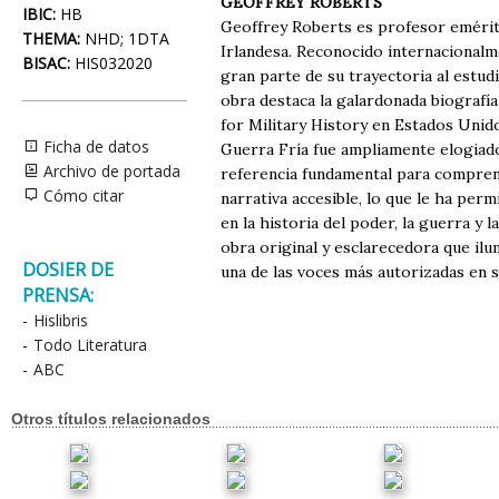
GEOFFREY ROBERTS
IBIC:
HB
Geoffrey Roberts es profesor emérito
THEMA:
NHD; 1DTA
Irlandesa. Reconocido internacionalme
BISAC:
HIS032020
gran parte de su trayectoria al estudi
obra destaca la galardonada biografía
for Military History en Estados Unido
Ficha de datos
Guerra Fría fue ampliamente elogiado 
Archivo de portada
referencia fundamental para comprend
Cómo citar
narrativa accesible, lo que le ha per
en la historia del poder, la guerra y l
obra original y esclarecedora que ilu
DOSIER DE
una de las voces más autorizadas en 
PRENSA:
-
Hislibris
-
Todo Literatura
-
ABC
Otros títulos relacionados