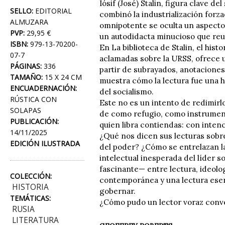
Iósif (José) Stalin, figura clave 
SELLO:
EDITORIAL
combinó la industrialización forza
ALMUZARA
omnipotente se oculta un aspecto
PVP:
29,95 €
un autodidacta minucioso que reu
ISBN:
979-13-70200-
En La biblioteca de Stalin, el hist
07-7
aclamadas sobre la URSS, ofrece u
PÁGINAS:
336
partir de subrayados, anotaciones
TAMAÑO:
15 X 24 CM
muestra cómo la lectura fue una h
ENCUADERNACIÓN:
del socialismo.
RÚSTICA CON
Este no es un intento de redimirl
SOLAPAS
de como refugio, como instrumento
PUBLICACIÓN:
quien libra contiendas: con intenc
14/11/2025
¿Qué nos dicen sus lecturas sobre
EDICIÓN ILUSTRADA
del poder? ¿Cómo se entrelazan la
intelectual inesperada del líder 
fascinante— entre lectura, ideolog
COLECCIÓN:
contemporánea y una lectura esenc
HISTORIA
gobernar.
TEMÁTICAS:
¿Cómo pudo un lector voraz conve
RUSIA
LITERATURA