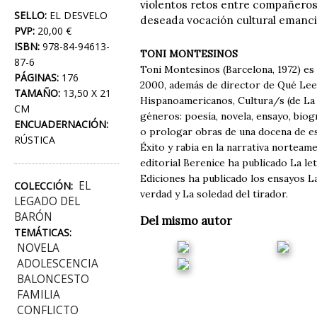
violentos retos entre compañeros,
SELLO:
EL DESVELO
deseada vocación cultural emanci
PVP:
20,00 €
ISBN:
978-84-94613-
TONI MONTESINOS
87-6
Toni Montesinos (Barcelona, 1972) es 
PÁGINAS:
176
2000, además de director de Qué Lee
TAMAÑO:
13,50 X 21
Hispanoamericanos, Cultura/s (de La V
CM
géneros: poesía, novela, ensayo, biogr
ENCUADERNACIÓN:
o prologar obras de una docena de es
RÚSTICA
Éxito y rabia en la narrativa norteam
editorial Berenice ha publicado La le
Ediciones ha publicado los ensayos La
EL
COLECCIÓN:
verdad y La soledad del tirador.
LEGADO DEL
BARÓN
Del mismo autor
TEMÁTICAS:
NOVELA
ADOLESCENCIA
BALONCESTO
FAMILIA
CONFLICTO