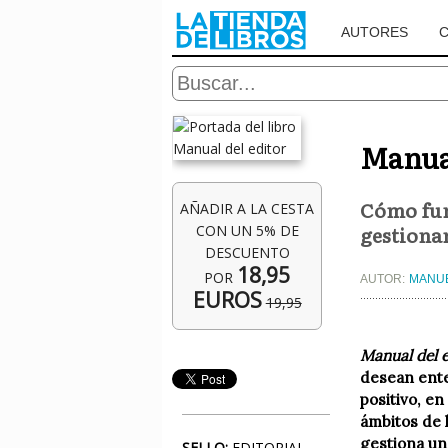
AUTORES
Manual
Cómo fun
AÑADIR A LA CESTA
gestiona
CON UN 5% DE
DESCUENTO
18,95
POR
AUTOR:
MANUE
EUROS
19,95
Manual del e
desean ente
positivo, en
ámbitos de l
gestiona una
SELLO:
EDITORIAL