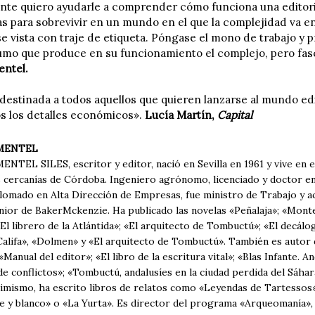
nte quiero ayudarle a comprender cómo funciona una editori
s para sobrevivir en un mundo en el que la complejidad va en 
se vista con traje de etiqueta. Póngase el mono de trabajo y p
humo que produce en su funcionamiento el complejo, pero fas
ntel.
 destinada a todos aquellos que quieren lanzarse al mundo ed
s los detalles económicos».
Lucía Martín,
Capital
MENTEL
TEL SILES, escritor y editor, nació en Sevilla en 1961 y vive en e
s cercanías de Córdoba. Ingeniero agrónomo, licenciado y doctor e
lomado en Alta Dirección de Empresas, fue ministro de Trabajo y a
ior de BakerMckenzie. Ha publicado las novelas «Peñalaja»; «Montel
El librero de la Atlántida»; «El arquitecto de Tombuctú»; «El decál
 Califa», «Dolmen» y «El arquitecto de Tombuctú». También es autor
 «Manual del editor»; «El libro de la escritura vital»; «Blas Infante. A
e conflictos»; «Tombuctú, andalusíes en la ciudad perdida del Sáhar
imismo, ha escrito libros de relatos como «Leyendas de Tartessos»
e y blanco» o «La Yurta». Es director del programa «Arqueomanía», 