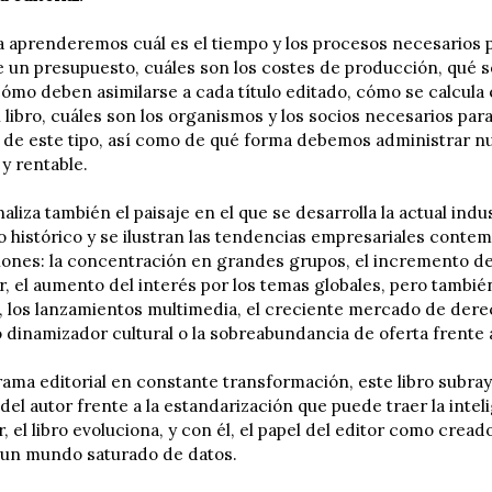
a aprenderemos cuál es el tiempo y los procesos necesarios p
e un presupuesto, cuáles son los costes de producción, qué 
mo deben asimilarse a cada título editado, cómo se calcula el
 libro, cuáles son los organismos y los socios necesarios par
 de este tipo, así como de qué forma debemos administrar nue
y rentable.
aliza también el paisaje en el que se desarrolla la actual indu
o histórico y se ilustran las tendencias empresariales cont
iones: la concentración en grandes grupos, el incremento de l
er, el aumento del interés por los temas globales, pero tambié
, los lanzamientos multimedia, el creciente mercado de dere
 dinamizador cultural o la sobreabundancia de oferta frente 
ma editorial en constante transformación, este libro subraya 
 del autor frente a la estandarización que puede traer la inteli
 el libro evoluciona, y con él, el papel del editor como cread
 un mundo saturado de datos.