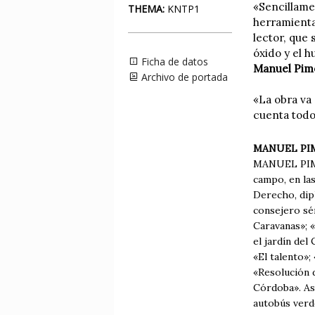
«Sencillame
THEMA:
KNTP1
herramienta
lector, que 
óxido y el 
Ficha de datos
Manuel Pime
Archivo de portada
«La obra va
cuenta todo
MANUEL PI
MANUEL PIMEN
campo, en la
Derecho, dip
consejero sén
Caravanas»; «
el jardín del
«El talento»;
«Resolución d
Córdoba». As
autobús verd