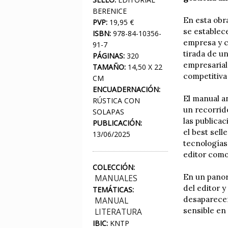
BERENICE
En esta obr
PVP:
19,95 €
se establec
ISBN:
978-84-10356-
empresa y có
91-7
tirada de un
PÁGINAS:
320
empresarial
TAMAÑO:
14,50 X 22
competitiva 
CM
ENCUADERNACIÓN:
El manual an
RÚSTICA CON
un recorrid
SOLAPAS
las publicac
PUBLICACIÓN:
el best sell
13/06/2025
tecnologías
editor como
COLECCIÓN:
En un panora
MANUALES
del editor y
TEMÁTICAS:
desaparecer,
MANUAL
sensible en
LITERATURA
IBIC:
KNTP