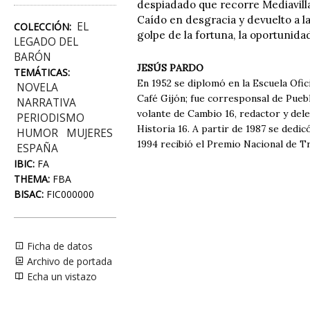
despiadado que recorre Mediavilla
Caído en desgracia y devuelto a l
EL
COLECCIÓN:
golpe de la fortuna, la oportunid
LEGADO DEL
BARÓN
JESÚS PARDO
TEMÁTICAS:
En 1952 se diplomó en la Escuela Ofic
NOVELA
Café Gijón; fue corresponsal de Pueb
NARRATIVA
volante de Cambio 16, redactor y del
PERIODISMO
Historia 16. A partir de 1987 se dedic
HUMOR
MUJERES
1994 recibió el Premio Nacional de Tr
ESPAÑA
IBIC:
FA
THEMA:
FBA
BISAC:
FIC000000
Ficha de datos
Archivo de portada
Echa un vistazo