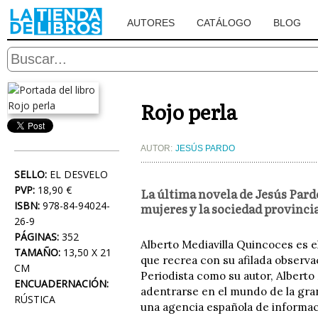
AUTORES
CATÁLOGO
BLOG
Rojo perla
AUTOR:
JESÚS PARDO
SELLO:
EL DESVELO
PVP:
18,90 €
La última novela de Jesús Pardo
ISBN:
978-84-94024-
mujeres y la sociedad provinci
26-9
PÁGINAS:
352
Alberto Mediavilla Quincoces es el
TAMAÑO:
13,50 X 21
que recrea con su afilada observ
CM
Periodista como su autor, Alberto
ENCUADERNACIÓN:
adentrarse en el mundo de la gra
RÚSTICA
una agencia española de informaci