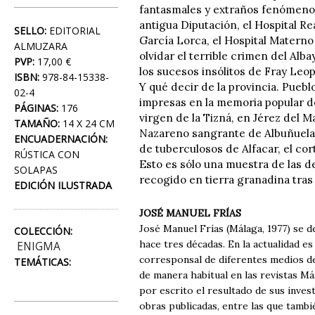
fantasmales y extraños fenómenos
antigua Diputación, el Hospital R
SELLO:
EDITORIAL
García Lorca, el Hospital Materno In
ALMUZARA
olvidar el terrible crimen del Alb
PVP:
17,00 €
los sucesos insólitos de Fray Leo
ISBN:
978-84-15338-
Y qué decir de la provincia. Pueb
02-4
impresas en la memoria popular de
PÁGINAS:
176
virgen de la Tizná, en Jérez del 
TAMAÑO:
14 X 24 CM
Nazareno sangrante de Albuñuelas
ENCUADERNACIÓN:
de tuberculosos de Alfacar, el cort
RÚSTICA CON
Esto es sólo una muestra de las d
SOLAPAS
recogido en tierra granadina tras
EDICIÓN ILUSTRADA
JOSÉ MANUEL FRÍAS
José Manuel Frías (Málaga, 1977) se d
COLECCIÓN:
hace tres décadas. En la actualidad e
ENIGMA
corresponsal de diferentes medios de 
TEMÁTICAS:
de manera habitual en las revistas M
por escrito el resultado de sus inves
obras publicadas, entre las que tambié