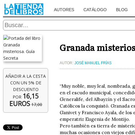
AUTORES
CATÁLOGO
BLOG
Granada misterios
AUTOR:
JOSÉ MANUEL FRÍAS
AÑADIR A LA CESTA
CON UN 5% DE
“Muy noble, muy leal, nombrada, g
DESCUENTO
en el escudo municipal, concedido 
16,15
POR
Generalife, del Albayzín y el Sac
EUROS
17,00
Católicos la conquistó. Granada es
Ganivet y Francisco Ayala, de los
emperatriz Eugenia de Montijo.
Pero también es tierra de misterio
muchas ocasiones con viejos edifi