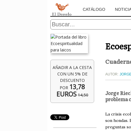
CATÁLOGO
NOTICI
Ecoesp
Cuaderno
AÑADIR A LA CESTA
CON UN 5% DE
AUTOR:
JORG
DESCUENTO
13,78
POR
Jorge Riec
EUROS
14,50
problema c
La crisis eco
son hondas. 
preguntas so