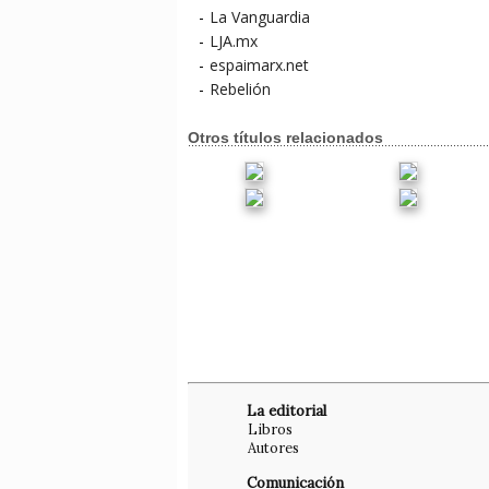
-
La Vanguardia
-
LJA.mx
-
espaimarx.net
-
Rebelión
Otros títulos relacionados
La editorial
Libros
Autores
Comunicación