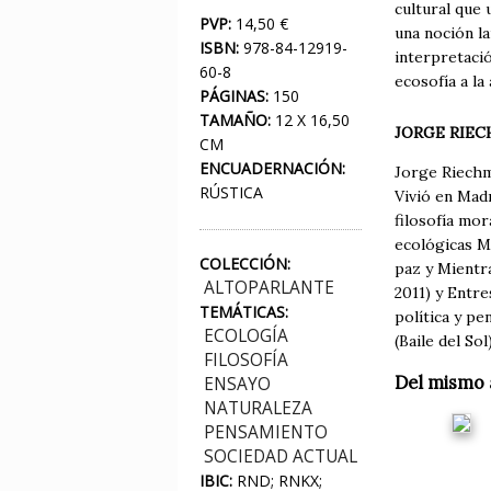
cultural que
PVP:
14,50 €
una noción la
ISBN:
978-84-12919-
interpretació
60-8
ecosofía a la 
PÁGINAS:
150
TAMAÑO:
12 X 16,50
JORGE RIE
CM
ENCUADERNACIÓN:
Jorge Riechm
RÚSTICA
Vivió en Madr
filosofía mo
ecológicas M
COLECCIÓN:
paz y Mientr
ALTOPARLANTE
2011) y Entre
TEMÁTICAS:
política y p
ECOLOGÍA
(Baile del Sol)
FILOSOFÍA
Del mismo 
ENSAYO
NATURALEZA
PENSAMIENTO
SOCIEDAD ACTUAL
IBIC:
RND; RNKX;