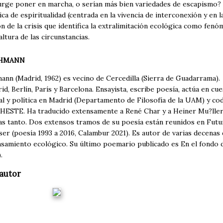
 urge poner en marcha, o serían más bien variedades de escapismo
ica de espiritualidad (centrada en la vivencia de interconexión y en 
n de la crisis que identifica la extralimitación ecológica como fen
altura de las circunstancias.
CHMANN
ann (Madrid, 1962) es vecino de Cercedilla (Sierra de Guadarrama).
id, Berlín, París y Barcelona. Ensayista, escribe poesía, actúa en c
ral y política en Madrid (Departamento de Filosofía de la UAM) y c
HESTE. Ha traducido extensamente a René Char y a Heiner Mu?ller; 
as tanto. Dos extensos tramos de su poesía están reunidos en Futur
ser (poesía 1993 a 2016, Calambur 2021). Es autor de varias decena
ensamiento ecológico. Su último poemario publicado es En el fondo
.
autor