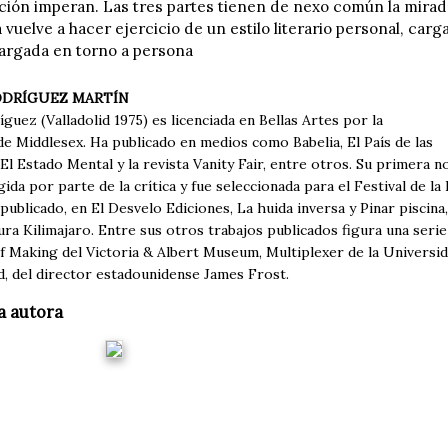
ión imperan. Las tres partes tienen de nexo común la mirada 
a vuelve a hacer ejercicio de un estilo literario personal, c
argada en torno a persona
ODRÍGUEZ MARTÍN
íguez (Valladolid 1975) es licenciada en Bellas Artes por la
e Middlesex. Ha publicado en medios como Babelia, El País de las
El Estado Mental y la revista Vanity Fair, entre otros. Su primera n
ida por parte de la crítica y fue seleccionada para el Festival de l
publicado, en El Desvelo Ediciones, La huida inversa y Pinar piscina,
tura Kilimajaro. Entre sus otros trabajos publicados figura una seri
 Making del Victoria & Albert Museum, Multiplexer de la Universid
 del director estadounidense James Frost.
a autora