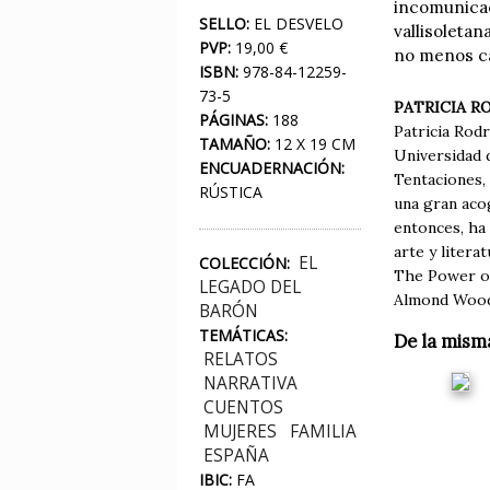
incomunicac
SELLO:
EL DESVELO
vallisoletan
PVP:
19,00 €
no menos c
ISBN:
978-84-12259-
73-5
PATRICIA R
PÁGINAS:
188
Patricia Rodr
TAMAÑO:
12 X 19 CM
Universidad d
ENCUADERNACIÓN:
Tentaciones, 
RÚSTICA
una gran acog
entonces, ha 
arte y litera
EL
COLECCIÓN:
The Power of
LEGADO DEL
Almond Wood,
BARÓN
TEMÁTICAS:
De la mism
RELATOS
NARRATIVA
CUENTOS
MUJERES
FAMILIA
ESPAÑA
IBIC:
FA