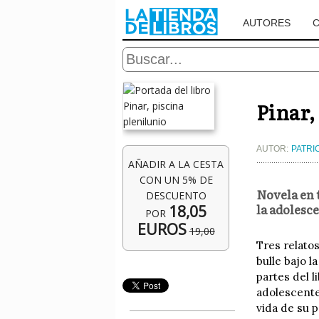
AUTORES
Pinar,
AUTOR:
PATRI
AÑADIR A LA CESTA
CON UN 5% DE
Novela en 
DESCUENTO
la adolesce
18,05
POR
EUROS
19,00
Tres relato
bulle bajo l
partes del 
adolescentes
vida de su 