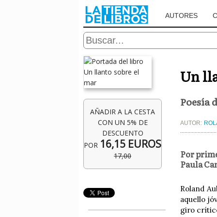
AUTORES
Un ll
Poesía 
AÑADIR A LA CESTA
CON UN 5% DE
AUTOR:
ROL
DESCUENTO
16,15 EUROS
POR
Por prime
17,00
Paula Cam
Roland Aub
aquello jó
giro críti