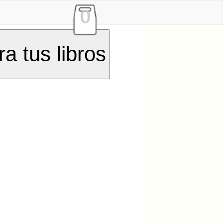
0
a tus libros