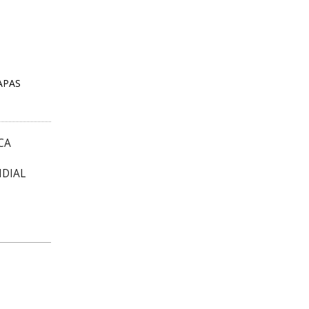
APAS
CA
DIAL