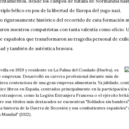
frentamientos, desde los campos de batalla de Normandia has
riplo bélico en pos de la libertad de Europa del yugo nazi.
yo rigurosamente histórico del recorrido de esta formación m
aron nuestros compatriotas con tanta valentía como oficio. Un
de españoles que transformaron su tragedia personal de exili
dad y también de auténtica bravura.
villa en 1959 y residente en La Palma del Condado (Huelva), es
 empresas. Desarrolló su carrera profesional durante más de
rea contenciosa de una gran empresa alimentaria. Ya jubilado, cont
iez libros en España, centrados principalmente en la participación
extranjeros, como la Legión Extranjera Francesa o el ejército britá
tre sus títulos más destacados se encuentran "Soldados sin bandera" 
 Una historia de la Guerra de Secesión y sus combatientes españoles" 
 Mundial" (2022).