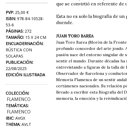
que se convirtió en referente de u
PVP:
25,00 €
Esta no es solo la biografía de un
ISBN:
978-84-10528-
duende.
53-6
PÁGINAS:
272
JUAN TORO BAREA
TAMAÑO:
15 X 24 CM
Juan Toro Barea (Morón de la Frontera
ENCUADERNACIÓN:
profundo conocedor del arte jondo. Af
RÚSTICA CON
pasión nace del entorno singular de s
SOLAPAS
sentir el mundo. Durante décadas ha s
PUBLICACIÓN:
entrevistando a figuras de la talla d
22/08/2025
Observador de Barcelona y conductor 
EDICIÓN ILUSTRADA
Memoria Flamenca de un sentir andalu
certámenes nacionales. Su relación 
llevado a escribir esta Biografía del 
COLECCIÓN:
memoria, la emoción y la reivindicació
FLAMENCO
TEMÁTICAS:
FLAMENCO
IBIC:
AVGX
THEMA:
AVLT