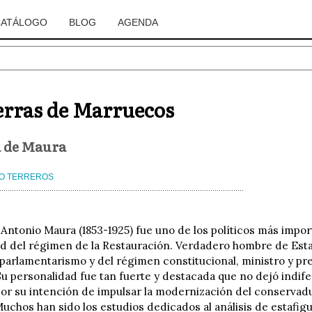
CATÁLOGO
BLOG
AGENDA
erras de Marruecos
a de Maura
O TERREROS
 Antonio Maura (1853-1925) fue uno de los políticos más impor
d del régimen de la Restauración. Verdadero hombre de Est
parlamentarismo y del régimen constitucional, ministro y pr
 Su personalidad fue tan fuerte y destacada que no dejó indif
por su intención de impulsar la modernización del conservad
uchos han sido los estudios dedicados al análisis de estafigu