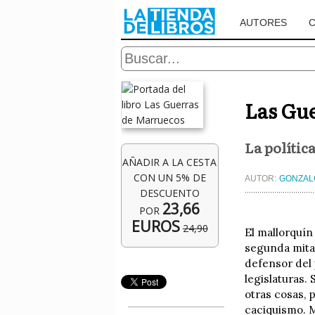
AUTORES
Las Gu
La polític
AÑADIR A LA CESTA
CON UN 5% DE
AUTOR:
GONZAL
DESCUENTO
23,66
POR
EUROS
24,90
El mallorquín
segunda mita
defensor del 
legislaturas.
otras cosas, 
caciquismo. M