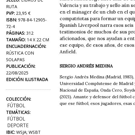
Valencia y su trabajo y sello aún
RUTA
en el mánager de un club en el q
PVP:
23,95 €
compatriotas para formar un equip
ISBN:
978-84-12905-
Spanish Liverpool narra esos seis 
72-4
testimonios de muchos de sus prot
PÁGINAS:
312
aficionados, que nos ayudan a ente
TAMAÑO:
14 X 22 CM
ese equipo, de esos años, de esos
ENCUADERNACIÓN:
Anfield.
RÚSTICA CON
SOLAPAS
PUBLICACIÓN:
SERGIO ANDRÉS MEDINA
22/08/2025
Sergio Andrés Medina (Madrid, 1983),
EDICIÓN ILUSTRADA
Universidad Complutense de Madrid y
Nacional de España, Onda Cero, Soydem
(2021). Amante y defensor del fútbol c
COLECCIÓN:
que ese fútbol, esos jugadores, esas c
FÚTBOL
TEMÁTICAS:
FÚTBOL
DEPORTE
IBIC:
WSJA; WSBT