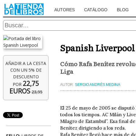
AUTORES
CATÁLOGO
BLOG
Spanish Liverpool
Cómo Rafa Benítez revoluc
AÑADIR A LA CESTA
Liga
CON UN 5% DE
DESCUENTO
22,75
POR
AUTOR:
SERGIO ANDRÉS MEDINA
EUROS
23,95
El 25 de mayo de 2005 se disputó 
todos los tiempos. AC Milán y Live
Milagro de Estambul”. Esa final de
Benítez dirigiendo a los reds.
Rafa Benítez llegó hace más de d
SELLO:
LIBROS DE