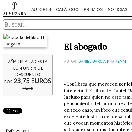
AUTORES
CATÁLOGO
PREMIOS
NOTICIAS
El abogado
AÑADIR A LA CESTA
AUTOR:
DANIEL GARCÍA-PITA PEMÁN
CON UN 5% DE
DESCUENTO
23,75 EUROS
POR
«Los libros que merecen ser leí
25,00
intelectual. El libro de Daniel
Incluso para quien no esté fami
pensamiento del autor, que adem
en todo caso, un libro que resu
excelente historia del desarro
que evocan momentos históricos
satisfacer su curiosidad intelec
PVP:
25,00 €