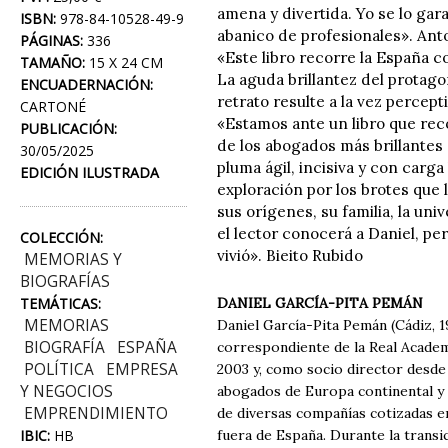
amena y divertida. Yo se lo gar
ISBN:
978-84-10528-49-9
abanico de profesionales». Ant
PÁGINAS:
336
«Este libro recorre la España c
TAMAÑO:
15 X 24 CM
La aguda brillantez del protago
ENCUADERNACIÓN:
retrato resulte a la vez perce
CARTONÉ
«Estamos ante un libro que rec
PUBLICACIÓN:
de los abogados más brillantes
30/05/2025
pluma ágil, incisiva y con carg
EDICIÓN ILUSTRADA
exploración por los brotes que 
sus orígenes, su familia, la univ
el lector conocerá a Daniel, pe
COLECCIÓN:
vivió». Bieito Rubido
MEMORIAS Y
BIOGRAFÍAS
TEMÁTICAS:
DANIEL GARCÍA-PITA PEMÁN
MEMORIAS
Daniel García-Pita Pemán (Cádiz, 
BIOGRAFÍA
ESPAÑA
correspondiente de la Real Academ
POLÍTICA
EMPRESA
2003 y, como socio director desde
Y NEGOCIOS
abogados de Europa continental y 
EMPRENDIMIENTO
de diversas compañías cotizadas en
IBIC:
HB
fuera de España. Durante la trans