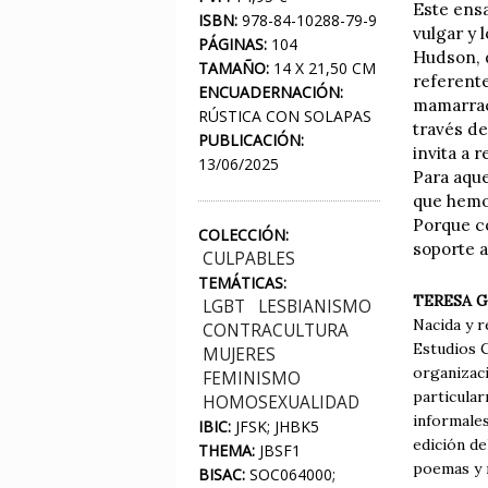
Este ensa
ISBN:
978-84-10288-79-9
vulgar y
PÁGINAS:
104
Hudson, d
TAMAÑO:
14 X 21,50 CM
referente
ENCUADERNACIÓN:
mamarrach
RÚSTICA CON SOLAPAS
través de
PUBLICACIÓN:
invita a 
13/06/2025
Para aque
que hemos
Porque c
COLECCIÓN:
soporte a
CULPABLES
TEMÁTICAS:
TERESA G
LGBT
LESBIANISMO
Nacida y r
CONTRACULTURA
Estudios 
MUJERES
organizaci
FEMINISMO
particular
HOMOSEXUALIDAD
informales
IBIC:
JFSK; JHBK5
edición de
THEMA:
JBSF1
poemas y r
BISAC:
SOC064000;