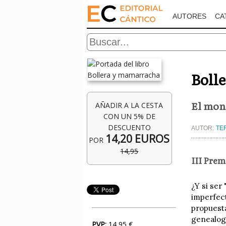
AUTORES
CA
Boll
El mons
AÑADIR A LA CESTA
CON UN 5% DE
DESCUENTO
AUTOR:
TE
14,20 EUROS
POR
14,95
III Prem
¿Y si ser
imperfec
propuesta
genealogí
PVP:
14,95 €