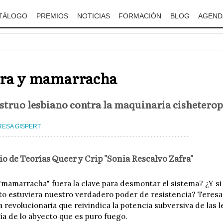
TÁLOGO
PREMIOS
NOTICIAS
FORMACIÓN
BLOG
AGEND
era y mamarracha
truo lesbiano contra la maquinaria cisheterop
RESA GISPERT
io de Teorías Queer y Crip "Sonia Rescalvo Zafra"
 "mamarracha" fuera la clave para desmontar el sistema? ¿Y si 
to estuviera nuestro verdadero poder de resistencia? Teres
 revolucionaria que reivindica la potencia subversiva de las
a de lo abyecto que es puro fuego.