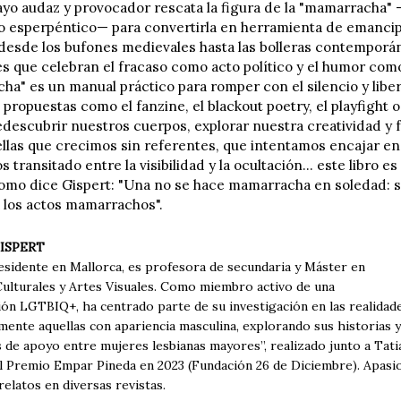
yo audaz y provocador rescata la figura de la "mamarracha" —
 lo esperpéntico— para convertirla en herramienta de emanci
esde los bufones medievales hasta las bolleras contemporán
s que celebran el fracaso como acto político y el humor como
a" es un manual práctico para romper con el silencio y libera
 propuestas como el fanzine, el blackout poetry, el playfight o 
redescubrir nuestros cuerpos, explorar nuestra creatividad y 
llas que crecimos sin referentes, que intentamos encajar en
 transitado entre la visibilidad y la ocultación... este libro e
omo dice Gispert: "Una no se hace mamarracha en soledad: se
 los actos mamarrachos".
ISPERT
esidente en Mallorca, es profesora de secundaria y Máster en
Culturales y Artes Visuales. Como miembro activo de una
ón LGTBIQ+, ha centrado parte de su investigación en las realidade
mente aquellas con apariencia masculina, explorando sus historias y
 de apoyo entre mujeres lesbianas mayores”, realizado junto a Tati
l Premio Empar Pineda en 2023 (Fundación 26 de Diciembre). Apasio
elatos en diversas revistas.