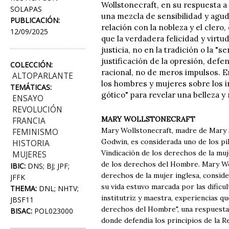
Wollstonecraft, en su respuesta 
SOLAPAS
una mezcla de sensibilidad y agude
PUBLICACIÓN:
relación con la nobleza y el clero
12/09/2025
que la verdadera felicidad y virtu
justicia, no en la tradición o la "s
justificación de la opresión, de
COLECCIÓN:
racional, no de meros impulsos. E
ALTOPARLANTE
los hombres y mujeres sobre los in
TEMÁTICAS:
gótico" para revelar una belleza 
ENSAYO
REVOLUCIÓN
MARY WOLLSTONECRAFT
FRANCIA
Mary Wollstonecraft, madre de Mary 
FEMINISMO
Godwin, es considerada uno de los pi
HISTORIA
Vindicación de los derechos de la muj
MUJERES
de los derechos del Hombre. Mary Woll
IBIC:
DNS; BJ; JPF;
derechos de la mujer inglesa, consid
JFFK
su vida estuvo marcada por las dific
THEMA:
DNL; NHTV;
institutriz y maestra, experiencias qu
JBSF11
derechos del Hombre", una respuesta 
BISAC:
POL023000
donde defendía los principios de la R