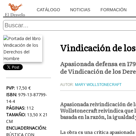
CATÁLOGO
NOTICIAS
FORMACIÓN
Vindicación de lo
Apasionada defensa en 1790
de Vindicación de los Dere
AUTOR:
MARY WOLLSTONECRAFT
PVP:
17,50 €
ISBN:
979-13-87799-
14-4
Apasionada reivindicación de la
PÁGINAS:
112
Wollstonecraft reivindica que l
TAMAÑO:
13,50 X 21
basada en la razón, la igualdad 
CM
ENCUADERNACIÓN:
La obra es una crítica apasionada 
RÚSTICA CON