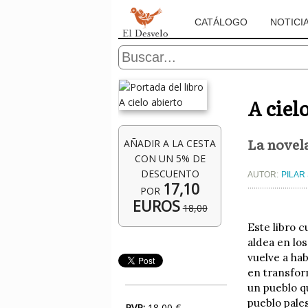
CATÁLOGO
NOTICI
A ciel
La novela
AÑADIR A LA CESTA
CON UN 5% DE
DESCUENTO
AUTOR:
PILAR
17,10
POR
EUROS
18,00
Este libro c
aldea en lo
vuelve a ha
en transform
un pueblo qu
pueblo pale
PVP:
18,00 €