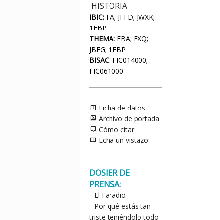
HISTORIA
IBIC:
FA; JFFD; JWXK;
1FBP
THEMA:
FBA; FXQ;
JBFG; 1FBP
BISAC:
FIC014000;
FIC061000
Ficha de datos
Archivo de portada
Cómo citar
Echa un vistazo
DOSIER DE
PRENSA:
-
El Faradio
-
Por qué estás tan
triste teniéndolo todo