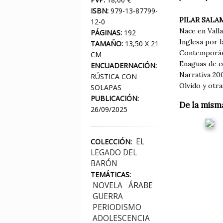
ISBN:
979-13-87799-
PILAR SALA
12-0
Nace en Valla
PÁGINAS:
192
Inglesa por l
TAMAÑO:
13,50 X 21
Contemporáne
CM
Enaguas de co
ENCUADERNACIÓN:
Narrativa 20
RÚSTICA CON
Olvido y otra
SOLAPAS
PUBLICACIÓN:
De la mism
26/09/2025
EL
COLECCIÓN:
LEGADO DEL
BARÓN
TEMÁTICAS:
NOVELA
ÁRABE
GUERRA
PERIODISMO
ADOLESCENCIA