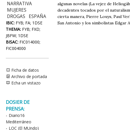
NARRATIVA
algunas novelas (La vejez de Heliogá
MUJERES
decadentes tocados por el naturalis
DROGAS
ESPAÑA
cierta manera, Pierre Louys, Paul Ver
IBIC:
FYB; FA; 1DSE
San Antonio y los simbolistas Edgar A
THEMA:
FYB; FXD;
JBFW; 1DSE
BISAC:
FIC014000;
FIC004000
Ficha de datos
Archivo de portada
Echa un vistazo
DOSIER DE
PRENSA:
-
Diario16
Mediterráneo
-
LOC (El MUndo)