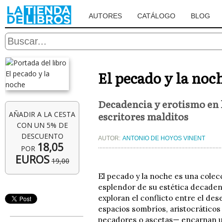
AUTORES
CATÁLOGO
BLOG
El pecado y la noc
Decadencia y erotismo en 
escritores malditos
AÑADIR A LA CESTA
CON UN 5% DE
DESCUENTO
AUTOR:
ANTONIO DE HOYOS VINENT
18,05
POR
EUROS
19,00
El pecado y la noche es una colec
esplendor de su estética decadent
exploran el conflicto entre el dese
espacios sombríos, aristocráticos 
pecadores o ascetas— encarnan u