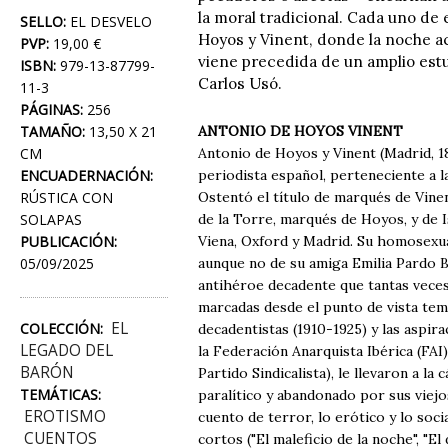
la moral tradicional. Cada uno de 
SELLO:
EL DESVELO
Hoyos y Vinent, donde la noche ac
PVP:
19,00 €
viene precedida de un amplio estu
ISBN:
979-13-87799-
Carlos Usó.
11-3
PÁGINAS:
256
TAMAÑO:
13,50 X 21
ANTONIO DE HOYOS VINENT
CM
Antonio de Hoyos y Vinent (Madrid, 1
ENCUADERNACIÓN:
periodista español, perteneciente a l
RÚSTICA CON
Ostentó el título de marqués de Vinen
SOLAPAS
de la Torre, marqués de Hoyos, y de 
PUBLICACIÓN:
Viena, Oxford y Madrid. Su homosexual
05/09/2025
aunque no de su amiga Emilia Pardo Ba
antihéroe decadente que tantas veces 
marcadas desde el punto de vista temá
EL
COLECCIÓN:
decadentistas (1910-1925) y las aspirac
LEGADO DEL
la Federación Anarquista Ibérica (FAI)
BARÓN
Partido Sindicalista), le llevaron a la 
TEMÁTICAS:
paralítico y abandonado por sus viejos
EROTISMO
cuento de terror, lo erótico y lo soc
CUENTOS
cortos ("El maleficio de la noche", "E