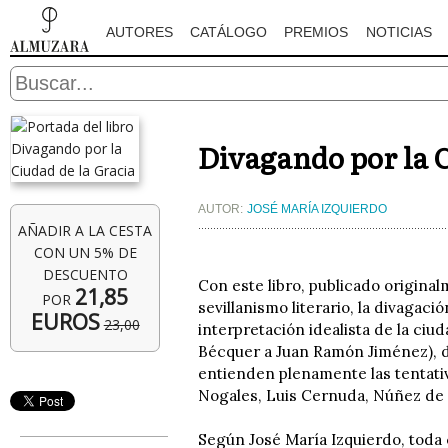
AUTORES
CATÁLOGO
PREMIOS
NOTICIAS
Divagando por la C
AUTOR:
JOSÉ MARÍA IZQUIERDO
AÑADIR A LA CESTA
CON UN 5% DE
DESCUENTO
Con este libro, publicado original
21,85
POR
sevillanismo literario, la divaga
EUROS
23,00
interpretación idealista de la ciu
Bécquer a Juan Ramón Jiménez), d
entienden plenamente las tentativ
Nogales, Luis Cernuda, Núñez de H
Según José María Izquierdo, toda ci