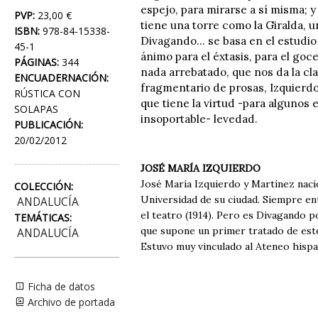
espejo, para mirarse a sí misma; y
PVP:
23,00 €
tiene una torre como la Giralda, u
ISBN:
978-84-15338-
Divagando... se basa en el estudi
45-1
ánimo para el éxtasis, para el goc
PÁGINAS:
344
nada arrebatado, que nos da la cl
ENCUADERNACIÓN:
fragmentario de prosas, Izquierd
RÚSTICA CON
que tiene la virtud -para algunos
SOLAPAS
insoportable- levedad.
PUBLICACIÓN:
20/02/2012
JOSÉ MARÍA IZQUIERDO
José María Izquierdo y Martínez naci
COLECCIÓN:
Universidad de su ciudad. Siempre ent
ANDALUCÍA
el teatro (1914). Pero es Divagando por
TEMÁTICAS:
que supone un primer tratado de estéti
ANDALUCÍA
Estuvo muy vinculado al Ateneo hisp
Ficha de datos
Archivo de portada