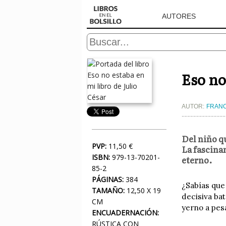
AUTORES
Eso no
AUTOR:
FRANC
Del niño q
PVP:
11,50 €
La fascina
ISBN:
979-13-70201-
eterno.
85-2
PÁGINAS:
384
¿Sabías que
TAMAÑO:
12,50 X 19
decisiva ba
CM
yerno a pes
ENCUADERNACIÓN:
RÚSTICA CON