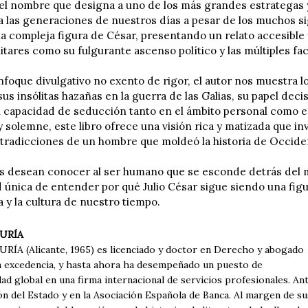
 el nombre que designa a uno de los más grandes estrategas y 
a las generaciones de nuestros días a pesar de los muchos sig
la compleja figura de César, presentando un relato accesible 
litares como su fulgurante ascenso político y las múltiples fa
foque divulgativo no exento de rigor, el autor nos muestra lo
s insólitas hazañas en la guerra de las Galias, su papel decis
 capacidad de seducción tanto en el ámbito personal como en 
solemne, este libro ofrece una visión rica y matizada que invi
ntradicciones de un hombre que moldeó la historia de Occide
s desean conocer al ser humano que se esconde detrás del m
 única de entender por qué Julio César sigue siendo una figu
ca y la cultura de nuestro tiempo.
URÍA
ÍA (Alicante, 1965) es licenciado y doctor en Derecho y abogado
n excedencia, y hasta ahora ha desempeñado un puesto de
ad global en una firma internacional de servicios profesionales. A
n del Estado y en la Asociación Española de Banca. Al margen de sus