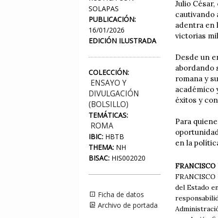
Julio César,
SOLAPAS
cautivando 
PUBLICACIÓN:
adentra en 
16/01/2026
victorias mi
EDICIÓN ILUSTRADA
Desde un en
abordando su
COLECCIÓN:
romana y su
ENSAYO Y
académico y 
DIVULGACIÓN
éxitos y co
(BOLSILLO)
TEMÁTICAS:
Para quiene
ROMA
oportunidad
IBIC:
HBTB
en la políti
THEMA:
NH
BISAC:
HIS002020
FRANCISCO 
FRANCISCO UR
del Estado e
Ficha de datos
responsabilid
Archivo de portada
Administració