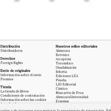
Distribución
Nuestros sellos editoriales
Distribuidores
Almuzara
Berenice
Derechos
Arcopress
Foreign Rights
Toromítico
Guadalmazán
Envío de originales
Sekotia
Información sobre el envío
Ediciones LEA
Premios
Pinolia
LID Editorial
Tienda
Cántico
La tienda de libros
Mascarón de Proa
Condiciones de contratación
AlmuzaraUniversidad
Información sobre las cookies
Erasmus
Aviso legal
Libros en el bolsillo
AlmuzaraMéxico
propias y de terceros para mejorar la experiencia de navegación.
Sa