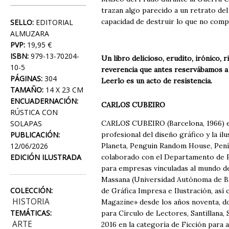
trazan algo parecido a un retrato del
capacidad de destruir lo que no com
SELLO:
EDITORIAL
ALMUZARA
PVP:
19,95 €
ISBN:
979-13-70204-
Un libro delicioso, erudito, irónico, 
10-5
reverencia que antes reservábamos a l
PÁGINAS:
304
Leerlo es un acto de resistencia.
TAMAÑO:
14 X 23 CM
ENCUADERNACIÓN:
CARLOS CUBEIRO
RÚSTICA CON
SOLAPAS
CARLOS CUBEIRO (Barcelona, 1966) es
PUBLICACIÓN:
profesional del diseño gráfico y la il
12/06/2026
Planeta, Penguin Random House, Penín
EDICIÓN ILUSTRADA
colaborado con el Departamento de P
para empresas vinculadas al mundo de 
Massana (Universidad Autónoma de Bar
COLECCIÓN:
de Gráfica Impresa e Ilustración, así 
HISTORIA
Magazine» desde los años noventa, do
TEMÁTICAS:
para Círculo de Lectores, Santillana, 
ARTE
2016 en la categoría de Ficción para 