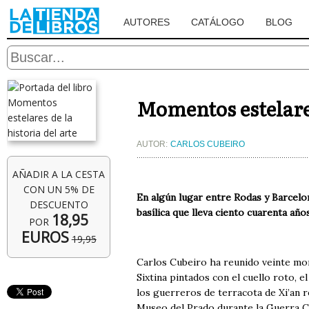
AUTORES
CATÁLOGO
BLOG
Momentos estelares
AUTOR:
CARLOS CUBEIRO
AÑADIR A LA CESTA
CON UN 5% DE
En algún lugar entre Rodas y Barcelon
DESCUENTO
basílica que lleva ciento cuarenta año
18,95
POR
EUROS
19,95
Carlos Cubeiro ha reunido veinte mome
Sixtina pintados con el cuello roto, 
los guerreros de terracota de Xi’an r
Museo del Prado durante la Guerra Ci