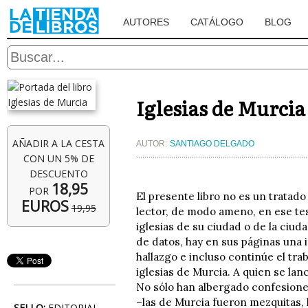
AUTORES
CATÁLOGO
BLOG
Iglesias de Murcia
AÑADIR A LA CESTA
AUTOR:
SANTIAGO DELGADO
CON UN 5% DE
DESCUENTO
18,95
POR
El presente libro no es un tratado
EUROS
19,95
lector, de modo ameno, en ese tes
iglesias de su ciudad o de la ciud
de datos, hay en sus páginas una i
hallazgo e incluso continúe el tr
iglesias de Murcia. A quien se lan
No sólo han albergado confesione
–las de Murcia fueron mezquitas, 
SELLO:
EDITORIAL