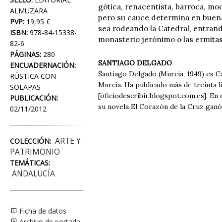
gótica, renacentista, barroca, m
ALMUZARA
pero su cauce determina en buena m
PVP:
19,95 €
sea rodeando la Catedral, entrando
ISBN:
978-84-15338-
monasterio jerónimo o las ermitas
82-6
PÁGINAS:
280
SANTIAGO DELGADO
ENCUADERNACIÓN:
Santiago Delgado (Murcia, 1949) es C
RÚSTICA CON
Murcia. Ha publicado más de treinta l
SOLAPAS
[oficiodescribir.blogspot.com.es]. En
PUBLICACIÓN:
su novela El Corazón de la Cruz ganó
02/11/2012
ARTE Y
COLECCIÓN:
PATRIMONIO
TEMÁTICAS:
ANDALUCÍA
Ficha de datos
Archivo de portada