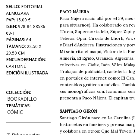
SELLO:
EDITORIAL
PACO NÁJERA
ALMUZARA
Paco Nájera nació allá por el 59, mes 
PVP:
15,00 €
para situarnos). Ha colaborado en re
ISBN:
978-84-88586-
Tótem, Supermortadelo, Súper Zipi y
68-1
Tebeos, Opar, Circulo de Lhork, Voz en
PÁGINAS:
64
y Diari d’Andorra. Ilustraciones y po
TAMAÑO:
22,50 X
Mi señorito el maqui, Víctor de la F
29,50 CM
Almería, El Egido, Granada. Algeciras,
ENCUADERNACIÓN:
colectivas en: Cádiz, Jaén, Vélez Mála
CARTONÉ
Trabajos de publicidad, cartelería, l
EDICIÓN ILUSTRADA
en portales de internet como: El Can,
contenidos gráficos a móviles. Tambié
sus monográficos son: Iconomias sume
COLECCIÓN:
presenta a Paco Nájera, El capitan tr
BOOKADILLO
TEMÁTICAS:
SANTIAGO GIRÓN
CÓMIC
Santiago Girón nace en La Carolina (
historietas en fanzines y prensa marg
y colabora en otros: Que Mal Teveo, J
Ficha de datos