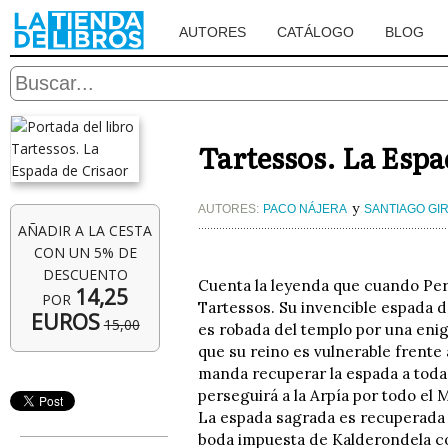
AUTORES
CATÁLOGO
BLOG
Tartessos. La Espa
y
AUTORES:
PACO NÁJERA
SANTIAGO GI
AÑADIR A LA CESTA
CON UN 5% DE
DESCUENTO
Cuenta la leyenda que cuando Per
14,25
POR
Tartessos. Su invencible espada d
EUROS
15,00
es robada del templo por una enig
que su reino es vulnerable frente 
manda recuperar la espada a toda c
perseguirá a la Arpía por todo el 
La espada sagrada es recuperada p
boda impuesta de Kalderondela con