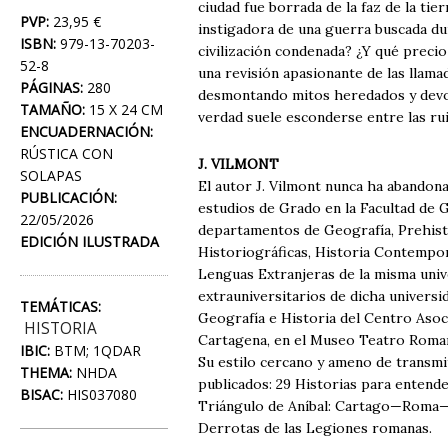
ciudad fue borrada de la faz de la ti
PVP:
23,95 €
instigadora de una guerra buscada du
ISBN:
979-13-70203-
civilización condenada? ¿Y qué preci
52-8
una revisión apasionante de las llam
PÁGINAS:
280
desmontando mitos heredados y devolv
TAMAÑO:
15 X 24 CM
verdad suele esconderse entre las rui
ENCUADERNACIÓN:
RÚSTICA CON
J. VILMONT
SOLAPAS
El autor J. Vilmont nunca ha abandona
PUBLICACIÓN:
estudios de Grado en la Facultad de 
22/05/2026
departamentos de Geografía, Prehisto
EDICIÓN ILUSTRADA
Historiográficas, Historia Contemporá
Lenguas Extranjeras de la misma uni
extrauniversitarios de dicha univers
TEMÁTICAS:
Geografía e Historia del Centro Aso
HISTORIA
Cartagena, en el Museo Teatro Roman
IBIC:
BTM; 1QDAR
Su estilo cercano y ameno de transmi
THEMA:
NHDA
publicados: 29 Historias para entend
BISAC:
HIS037080
Triángulo de Aníbal: Cartago—Roma—C
Derrotas de las Legiones romanas.