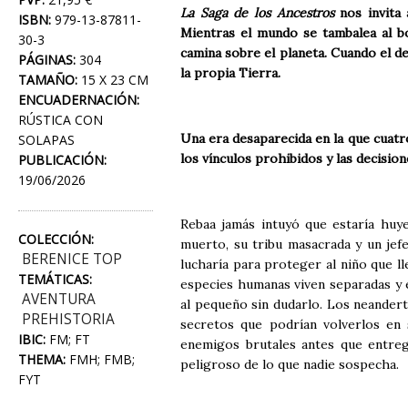
La Saga de los Ancestros
nos invita 
ISBN:
979-13-87811-
Mientras el mundo se tambalea al bo
30-3
camina sobre el planeta. Cuando el d
PÁGINAS:
304
la propia Tierra.
TAMAÑO:
15 X 23 CM
ENCUADERNACIÓN:
RÚSTICA CON
Una era desaparecida en la que cuatr
SOLAPAS
los vínculos prohibidos y las decision
PUBLICACIÓN:
19/06/2026
Rebaa jamás intuyó que estaría huy
COLECCIÓN:
muerto, su tribu masacrada y un jef
BERENICE TOP
lucharía para proteger al niño que ll
TEMÁTICAS:
especies humanas viven separadas y e
AVENTURA
al pequeño sin dudarlo. Los neandert
PREHISTORIA
secretos que podrían volverlos en
IBIC:
FM; FT
enemigos brutales antes que entreg
THEMA:
FMH; FMB;
peligroso de lo que nadie sospecha.
FYT