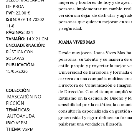
mujeres y hombres de hoy y de ayer. E
DE PROA
persona, implementar un cambio real d
PVP:
22,00 €
versión sin dejar de disfrutar y agrad
ISBN:
979-13-70202-
personas que quieren mejorar en su d
11-8
y seguridad.
PÁGINAS:
324
TAMAÑO:
14 X 21 CM
JOANA VIVES MAS
ENCUADERNACIÓN:
RÚSTICA CON
Desde muy joven, Joana Vives Mas ha 
SOLAPAS
personas, su talento y su manera de 
PUBLICACIÓN:
estilo propio y proyectar la mejor v
15/05/2026
Universidad de Barcelona y formada 
carrera en una compañía multinacion
Directora de Comunicación e Imagen 
COLECCIÓN:
de Dirección. Con el tiempo amplió 
MASCARÓN NO
Estilismo en la escuela de Diseño y 
FICCIÓN
sensibilidad por la estética, la comu
TEMÁTICAS:
consultoría especializada en gestión 
AUTOAYUDA
generosidad y rigor definen su forma d
IBIC:
VSPM
palabras: una verdadera filosofía.
THEMA:
VSPM