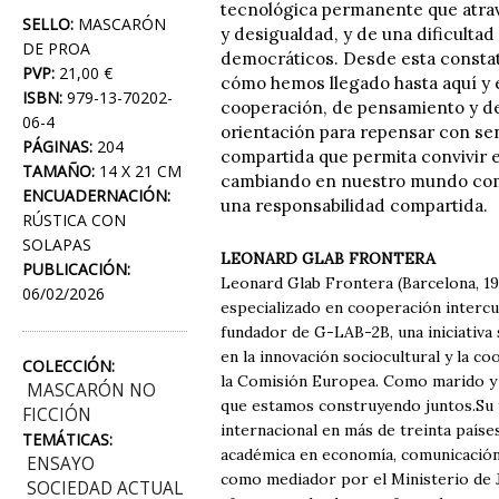
tecnológica permanente que atravi
SELLO:
MASCARÓN
y desigualdad, y de una dificulta
DE PROA
democráticos. Desde esta constatac
PVP:
21,00 €
cómo hemos llegado hasta aquí y 
ISBN:
979-13-70202-
cooperación, de pensamiento y de
06-4
orientación para repensar con sen
PÁGINAS:
204
compartida que permita convivir en
TAMAÑO:
14 X 21 CM
cambiando en nuestro mundo comú
ENCUADERNACIÓN:
una responsabilidad compartida.
RÚSTICA CON
SOLAPAS
LEONARD GLAB FRONTERA
PUBLICACIÓN:
Leonard Glab Frontera (Barcelona, 19
06/02/2026
especializado en cooperación intercul
fundador de G-LAB-2B, una iniciativa
en la innovación sociocultural y la c
COLECCIÓN:
la Comisión Europea. Como marido y p
MASCARÓN NO
que estamos construyendo juntos.Su t
FICCIÓN
internacional en más de treinta paíse
TEMÁTICAS:
académica en economía, comunicación, g
ENSAYO
como mediador por el Ministerio de J
SOCIEDAD ACTUAL