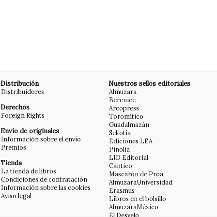
Distribución
Nuestros sellos editoriales
Distribuidores
Almuzara
Berenice
Derechos
Arcopress
Foreign Rights
Toromítico
Guadalmazán
Envío de originales
Sekotia
Información sobre el envío
Ediciones LEA
Premios
Pinolia
LID Editorial
Tienda
Cántico
La tienda de libros
Mascarón de Proa
Condiciones de contratación
AlmuzaraUniversidad
Información sobre las cookies
Erasmus
Aviso legal
Libros en el bolsillo
AlmuzaraMéxico
El Desvelo