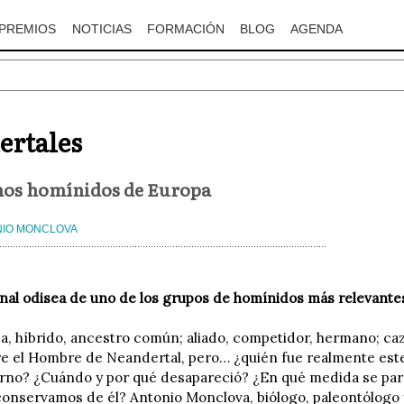
PREMIOS
NOTICIAS
FORMACIÓN
BLOG
AGENDA
ertales
mos homínidos de Europa
NIO MONCLOVA
nal odisea de uno de los grupos de homínidos más relevantes
za, híbrido, ancestro común; aliado, competidor, hermano; caz
re el Hombre de Neandertal, pero… ¿quién fue realmente es
rno? ¿Cuándo y por qué desapareció? ¿En qué medida se pare
conservamos de él? Antonio Monclova, biólogo, paleontólogo