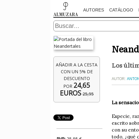
AUTORES
CATÁLOGO
Neand
Los últi
AÑADIR A LA CESTA
CON UN 5% DE
DESCUENTO
AUTOR:
ANTO
24,65
POR
EUROS
25,95
La sensacio
Especie, ra
escrito sob
con su ento
todo, ¿qué 
PVP:
25,95 €