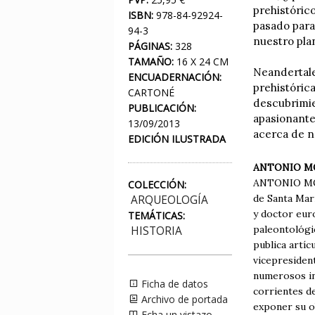
prehistóric
ISBN:
978-84-92924-
pasado para
94-3
nuestro pla
PÁGINAS:
328
TAMAÑO:
16 X 24 CM
Neandertale
ENCUADERNACIÓN:
prehistóric
CARTONÉ
descubrimie
PUBLICACIÓN:
apasionante
13/09/2013
acerca de n
EDICIÓN ILUSTRADA
ANTONIO M
ANTONIO MON
COLECCIÓN:
de Santa Marí
ARQUEOLOGÍA
y doctor eur
TEMÁTICAS:
paleontológic
HISTORIA
publica artíc
vicepresident
numerosos in
Ficha de datos
corrientes de
Archivo de portada
exponer su ob
Echa un vistazo