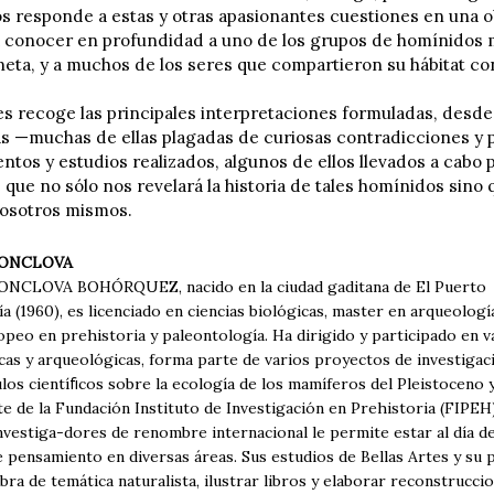
os responde a estas y otras apasionantes cuestiones en una ob
 conocer en profundidad a uno de los grupos de homínidos 
neta, y a muchos de los seres que compartieron su hábitat con
s recoge las principales interpretaciones formuladas, desde
as —muchas de ellas plagadas de curiosas contradicciones y p
ntos y estudios realizados, algunos de ellos llevados a cabo 
 que no sólo nos revelará la historia de tales homínidos sin
osotros mismos.
ONCLOVA
CLOVA BOHÓRQUEZ, nacido en la ciudad gaditana de El Puerto
a (1960), es licenciado en ciencias biológicas, master en arqueologí
opeo en prehistoria y paleontología. Ha dirigido y participado en 
as y arqueológicas, forma parte de varios proyectos de investigaci
ulos cientíﬁcos sobre la ecología de los mamíferos del Pleistoceno 
e de la Fundación Instituto de Investigación en Prehistoria (FIPEH)
vestiga-dores de renombre internacional le permite estar al día d
 pensamiento en diversas áreas. Sus estudios de Bellas Artes y su p
ra de temática naturalista, ilustrar libros y elaborar reconstruccio