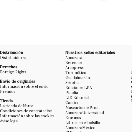
Distribución
Nuestros sellos editoriales
Distribuidores
Almuzara
Berenice
Derechos
Arcopress
Foreign Rights
Toromítico
Guadalmazán
Envío de originales
Sekotia
Información sobre el envío
Ediciones LEA
Premios
Pinolia
LID Editorial
Tienda
Cántico
La tienda de libros
Mascarón de Proa
Condiciones de contratación
AlmuzaraUniversidad
Información sobre las cookies
Erasmus
Aviso legal
Libros en el bolsillo
AlmuzaraMéxico