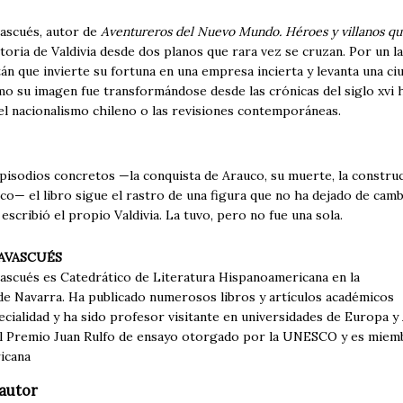
vascués, autor de
Aventureros del Nuevo Mundo. Héroes y villanos que
ctoria de Valdivia desde dos planos que rara vez se cruzan. Por un 
án que invierte su fortuna en una empresa incierta y levanta una ciu
o su imagen fue transformándose desde las crónicas del siglo xvi h
 el nacionalismo chileno o las revisiones contemporáneas.
pisodios concretos —la conquista de Arauco, su muerte, la construc
ico— el libro sigue el rastro de una figura que no ha dejado de ca
 escribió el propio Valdivia. La tuvo, pero no fue una sola.
NAVASCUÉS
vascués es Catedrático de Literatura Hispanoamericana en la
de Navarra. Ha publicado numerosos libros y artículos académicos
ecialidad y ha sido profesor visitante en universidades de Europa 
el Premio Juan Rulfo de ensayo otorgado por la UNESCO y es miemb
icana
autor