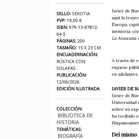
Javier de Na
SELLO:
SEKOTIA
aquí la traye
PVP:
19,00 €
Europa, capit
ISBN:
979-13-87812-
memoria: cóm
64-5
La Araucana
,
PÁGINAS:
200
TAMAÑO:
15 X 23 CM
ENCUADERNACIÓN:
A través de e
RÚSTICA CON
espacio públ
SOLAPAS
en adelante»,
PUBLICACIÓN:
12/06/2026
EDICIÓN ILUSTRADA
JAVIER DE 
Javier de Na
Universidad 
COLECCIÓN:
sobre su esp
BIBLIOTECA DE
ha recibido 
HISTORIA
Hispanoamer
TEMÁTICAS:
Del mismo 
BIOGRAFÍA