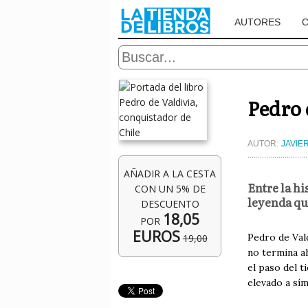
AUTORES
Pedro 
AUTOR:
JAVIE
AÑADIR A LA CESTA
Entre la hi
CON UN 5% DE
leyenda qu
DESCUENTO
18,05
POR
EUROS
Pedro de Vald
19,00
no termina a
el paso del t
elevado a sí