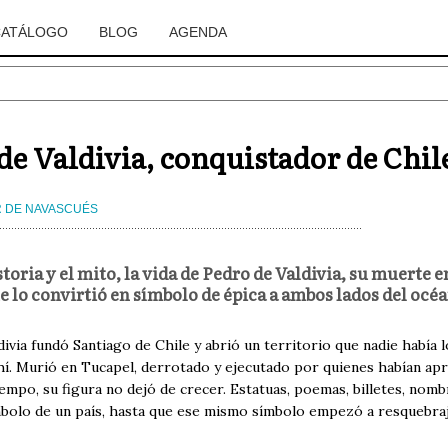
CATÁLOGO
BLOG
AGENDA
de Valdivia, conquistador de Chil
R DE NAVASCUÉS
storia y el mito, la vida de Pedro de Valdivia, su muerte
e lo convirtió en símbolo de épica a ambos lados del océ
ivia fundó Santiago de Chile y abrió un territorio que nadie había
hí. Murió en Tucapel, derrotado y ejecutado por quienes habían apr
iempo, su figura no dejó de crecer. Estatuas, poemas, billetes, nom
mbolo de un país, hasta que ese mismo símbolo empezó a resquebraj