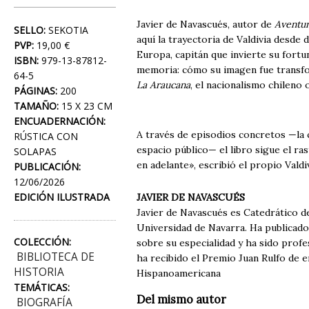
Javier de Navascués, autor de
Aventur
SELLO:
SEKOTIA
aquí la trayectoria de Valdivia desde
PVP:
19,00 €
Europa, capitán que invierte su fortu
ISBN:
979-13-87812-
memoria: cómo su imagen fue transfor
64-5
La Araucana
, el nacionalismo chileno
PÁGINAS:
200
TAMAÑO:
15 X 23 CM
ENCUADERNACIÓN:
A través de episodios concretos —la c
RÚSTICA CON
espacio público— el libro sigue el r
SOLAPAS
en adelante», escribió el propio Valdi
PUBLICACIÓN:
12/06/2026
EDICIÓN ILUSTRADA
JAVIER DE NAVASCUÉS
Javier de Navascués es Catedrático d
Universidad de Navarra. Ha publicado
COLECCIÓN:
sobre su especialidad y ha sido prof
BIBLIOTECA DE
ha recibido el Premio Juan Rulfo de
HISTORIA
Hispanoamericana
TEMÁTICAS:
Del mismo autor
BIOGRAFÍA