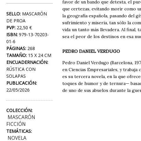
favor de un bando que detesta, el pur
que certezas, evitando morir como un
SELLO:
MASCARÓN
la geografía española, pasando del gé
DE PROA
sufrimiento y miseria, tan sólo la co
PVP:
22,50 €
vida un tanto más llevadera. Al final,
ISBN:
979-13-70203-
sea el peor de los destinos en esa nu
01-6
PÁGINAS:
268
PEDRO DANIEL VERDUGO
TAMAÑO:
15 X 24 CM
ENCUADERNACIÓN:
Pedro Daniel Verdugo (Barcelona, 197
RÚSTICA CON
en Ciencias Empresariales, y trabaja
SOLAPAS
es su tercera novela, en la que ofrece
PUBLICACIÓN:
toques de humor y de ternura— basad
22/05/2026
de uno de sus abuelos durante la guerr
COLECCIÓN:
MASCARÓN
FICCIÓN
TEMÁTICAS:
NOVELA