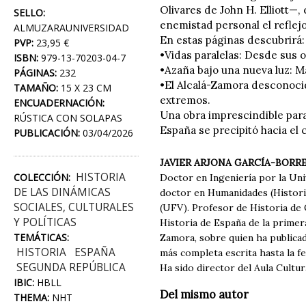
Olivares de John H. Elliott—,
SELLO:
enemistad personal el reflejo
ALMUZARAUNIVERSIDAD
En estas páginas descubrirá:
PVP:
23,95 €
•Vidas paralelas: Desde sus 
ISBN:
979-13-70203-04-7
•Azaña bajo una nueva luz: Ma
PÁGINAS:
232
•El Alcalá-Zamora desconoci
TAMAÑO:
15 X 23 CM
extremos.
ENCUADERNACIÓN:
Una obra imprescindible para
RÚSTICA CON SOLAPAS
España se precipitó hacia el c
PUBLICACIÓN:
03/04/2026
JAVIER ARJONA GARCÍA-BOR
HISTORIA
COLECCIÓN:
Doctor en Ingeniería por la Uni
DE LAS DINÁMICAS
doctor en Humanidades (Historia
SOCIALES, CULTURALES
(UFV). Profesor de Historia de O
Y POLÍTICAS
Historia de España de la primera
TEMÁTICAS:
Zamora, sobre quien ha publicado 
HISTORIA
ESPAÑA
más completa escrita hasta la f
SEGUNDA REPÚBLICA
Ha sido director del Aula Cultur
IBIC:
HBLL
Del mismo autor
THEMA:
NHT