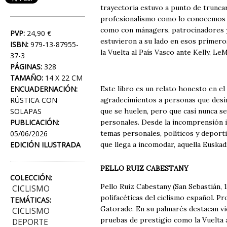
trayectoria estuvo a punto de truncar
profesionalismo como lo conocemos ah
como con mánagers, patrocinadores y 
PVP:
24,90 €
estuvieron a su lado en esos primeros
ISBN:
979-13-87955-
la Vuelta al País Vasco ante Kelly, L
37-3
PÁGINAS:
328
TAMAÑO:
14 X 22 CM
ENCUADERNACIÓN:
Este libro es un relato honesto en e
RÚSTICA CON
agradecimientos a personas que desi
SOLAPAS
que se huelen, pero que casi nunca se
PUBLICACIÓN:
personales. Desde la incomprensión in
05/06/2026
temas personales, políticos y deport
EDICIÓN ILUSTRADA
que llega a incomodar, aquella Euskad
PELLO RUIZ CABESTANY
COLECCIÓN:
Pello Ruiz Cabestany (San Sebastián, 1
CICLISMO
polifacéticas del ciclismo español. P
TEMÁTICAS:
Gatorade. En su palmarés destacan vi
CICLISMO
pruebas de prestigio como la Vuelta al
DEPORTE