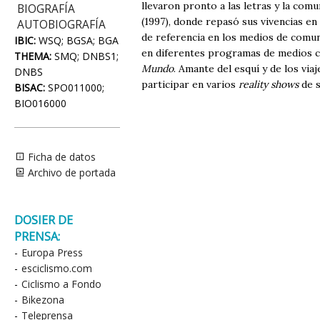
llevaron pronto a las letras y la com
BIOGRAFÍA
(1997), donde repasó sus vivencias e
AUTOBIOGRAFÍA
de referencia en los medios de comu
IBIC:
WSQ; BGSA; BGA
en diferentes programas de medios c
THEMA:
SMQ; DNBS1;
Mundo
. Amante del esquí y de los via
DNBS
participar en varios
reality shows
de s
BISAC:
SPO011000;
BIO016000
Ficha de datos
Archivo de portada
DOSIER DE
PRENSA:
-
Europa Press
-
esciclismo.com
-
Ciclismo a Fondo
-
Bikezona
-
Teleprensa