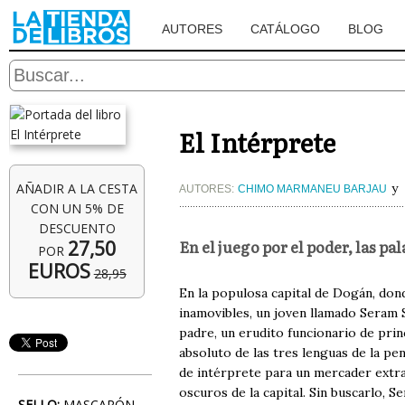
AUTORES
CATÁLOGO
BLOG
El Intérprete
AÑADIR A LA CESTA
y
AUTORES:
CHIMO MARMANEU BARJAU
CON UN 5% DE
DESCUENTO
En el juego por el poder, las pal
27,50
POR
EUROS
28,95
En la populosa capital de Dogán, dond
inamovibles, un joven llamado Seram Sh
padre, un erudito funcionario de prin
absoluto de las tres lenguas de la p
de intérprete para un mercader extra
oscuros de la capital. Sin buscarlo, 
SELLO:
MASCARÓN