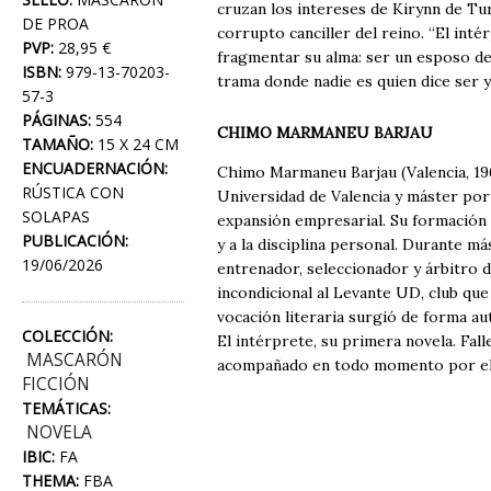
cruzan los intereses de Kirynn de Turk
DE PROA
corrupto canciller del reino. “El int
PVP:
28,95 €
fragmentar su alma: ser un esposo dev
ISBN:
979-13-70203-
trama donde nadie es quien dice ser y 
57-3
PÁGINAS:
554
CHIMO MARMANEU BARJAU
TAMAÑO:
15 X 24 CM
ENCUADERNACIÓN:
Chimo Marmaneu Barjau (Valencia, 19
RÚSTICA CON
Universidad de Valencia y máster por 
SOLAPAS
expansión empresarial. Su formación i
PUBLICACIÓN:
y a la disciplina personal. Durante m
19/06/2026
entrenador, seleccionador y árbitro d
incondicional al Levante UD, club qu
vocación literaria surgió de forma au
COLECCIÓN:
El intérprete, su primera novela. Fal
MASCARÓN
acompañado en todo momento por el a
FICCIÓN
TEMÁTICAS:
NOVELA
IBIC:
FA
THEMA:
FBA