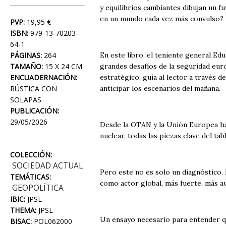
y equilibrios cambiantes dibujan un f
en un mundo cada vez más convulso?
PVP:
19,95 €
ISBN:
979-13-70203-
64-1
PÁGINAS:
264
En este libro, el teniente general Ed
TAMAÑO:
15 X 24 CM
grandes desafíos de la seguridad euro
ENCUADERNACIÓN:
estratégico, guía al lector a través d
RÚSTICA CON
anticipar los escenarios del mañana.
SOLAPAS
PUBLICACIÓN:
29/05/2026
Desde la OTAN y la Unión Europea hast
nuclear, todas las piezas clave del ta
COLECCIÓN:
SOCIEDAD ACTUAL
Pero este no es solo un diagnóstico. 
TEMÁTICAS:
como actor global, más fuerte, más a
GEOPOLÍTICA
IBIC:
JPSL
THEMA:
JPSL
Un ensayo necesario para entender q
BISAC:
POL062000