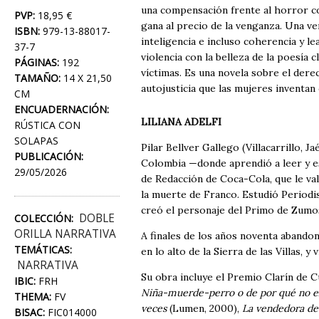
una compensación frente al horror coti
PVP:
18,95 €
gana al precio de la venganza. Una ve
ISBN:
979-13-88017-
inteligencia e incluso coherencia y le
37-7
violencia con la belleza de la poesía 
PÁGINAS:
192
víctimas. Es una novela sobre el dere
TAMAÑO:
14 X 21,50
autojusticia que las mujeres inventan 
CM
ENCUADERNACIÓN:
LILIANA ADELFI
RÚSTICA CON
SOLAPAS
Pilar Bellver Gallego (Villacarrillo, J
PUBLICACIÓN:
Colombia —donde aprendió a leer y es
29/05/2026
de Redacción de Coca-Cola, que le val
la muerte de Franco. Estudió Periodi
creó el personaje del Primo de Zumos
DOBLE
COLECCIÓN:
ORILLA NARRATIVA
A finales de los años noventa abandonó
TEMÁTICAS:
en lo alto de la Sierra de las Villas,
NARRATIVA
Su obra incluye el Premio Clarín de 
IBIC:
FRH
Niña-muerde-perro o de por qué no ex
THEMA:
FV
veces
(Lumen, 2000),
La vendedora de 
BISAC:
FIC014000