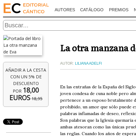
AUTORES
CATÁLOGO
PREMIOS
La otra manzana d
AUTOR:
LILIANA ADELFI
AÑADIR A LA CESTA
CON UN 5% DE
DESCUENTO
En las entrañas de la España del Sigl
18,00
POR
joven condesa de cuna noble pero alm
EUROS
18,95
pertenece a un esposo brutalmente d
prohibido, un amor que sólo puede ex
palabras inflamadas de deseo, reflexio
Son palabras que la Iglesia quemaría 
ambas atesoran como las únicas prueb
las reglas. Cuando los años de esper