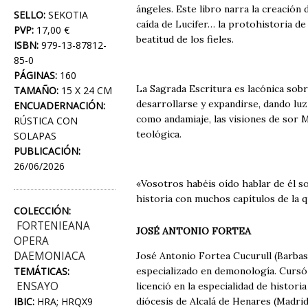
ángeles. Este libro narra la creación 
SELLO:
SEKOTIA
caída de Lucifer… la protohistoria de 
PVP:
17,00 €
beatitud de los fieles.
ISBN:
979-13-87812-
85-0
PÁGINAS:
160
La Sagrada Escritura es lacónica sobre
TAMAÑO:
15 X 24 CM
desarrollarse y expandirse, dando lu
ENCUADERNACIÓN:
como andamiaje, las visiones de sor M
RÚSTICA CON
teológica.
SOLAPAS
PUBLICACIÓN:
26/06/2026
«Vosotros habéis oído hablar de él so
historia con muchos capítulos de la qu
COLECCIÓN:
FORTENIEANA
JOSÉ ANTONIO FORTEA
OPERA
DAEMONIACA
José Antonio Fortea Cucurull (Barbas
TEMÁTICAS:
especializado en demonología. Cursó 
ENSAYO
licenció en la especialidad de histori
IBIC:
HRA; HRQX9
diócesis de Alcalá de Henares (Madrid)