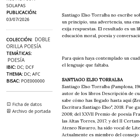
SOLAPAS
PUBLICACIÓN:
Santiago Elso Torralba no escribe sob
03/07/2026
un principio, una advertencia, una e
exija respuestas. El resultado es un l
educación moral, poesía y conversaci
DOBLE
COLECCIÓN:
ORILLA POESÍA
TEMÁTICAS:
Para quien haya contemplado un cuadro
POESÍA
el lenguaje que faltaba.
IBIC:
DC; DCF
THEMA:
DC; AFC
SANTIAGO ELSO TORRALBA
BISAC:
POE000000
Santiago Elso Torralba (Pamplona, 196
autor de los libros Descripción de cu
sabe cómo has llegado hasta aquí (Zer
Ficha de datos
Escritura Santiago Elso", 2018. Fue 
Archivo de portada
2008; del XXVII Premio de poesía Fray
las Altas Torres, 2017; y del II Certa
Ateneo Navarro, ha sido vocal de Lit
Actualmente es miembro del consejo d