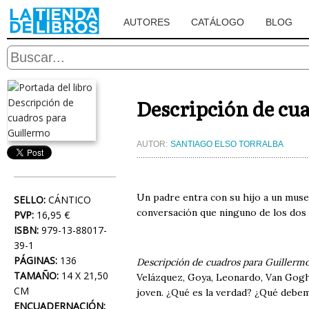
AUTORES
CATÁLOGO
BLOG
Descripción de cu
AUTOR:
SANTIAGO ELSO TORRALBA
Un padre entra con su hijo a un museo.
SELLO:
CÁNTICO
conversación que ninguno de los dos 
PVP:
16,95 €
ISBN:
979-13-88017-
39-1
PÁGINAS:
136
Descripción de cuadros para Guillerm
TAMAÑO:
14 X 21,50
Velázquez, Goya, Leonardo, Van Gogh, 
CM
joven. ¿Qué es la verdad? ¿Qué debem
ENCUADERNACIÓN: