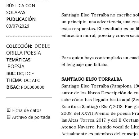
RÚSTICA CON
SOLAPAS
Santiago Elso Torralba no escribe sob
PUBLICACIÓN:
un principio, una advertencia, una e
03/07/2026
exija respuestas. El resultado es un l
educación moral, poesía y conversaci
DOBLE
COLECCIÓN:
ORILLA POESÍA
Para quien haya contemplado un cuadro
TEMÁTICAS:
el lenguaje que faltaba.
POESÍA
IBIC:
DC; DCF
SANTIAGO ELSO TORRALBA
THEMA:
DC; AFC
Santiago Elso Torralba (Pamplona, 196
BISAC:
POE000000
autor de los libros Descripción de cu
sabe cómo has llegado hasta aquí (Zer
Escritura Santiago Elso", 2018. Fue 
Ficha de datos
2008; del XXVII Premio de poesía Fray
Archivo de portada
las Altas Torres, 2017; y del II Certa
Ateneo Navarro, ha sido vocal de Lit
Actualmente es miembro del consejo d