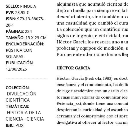
alquimista que acumuló cientos de
SELLO:
PINOLIA
dejó su huella para siempre en la
PVP:
23,95 €
descubrimiento, sino también un d
ISBN:
979-13-88075-
una casualidad que cambió el curso
26-1
La colección que un científico ru
PÁGINAS:
224
siglos de ingenio, electricidad, 
TAMAÑO:
15 X 23 CM
Héctor García los rescata uno a u
ENCUADERNACIÓN:
probetas y equipos de medición, s
RÚSTICA CON
Porque entender cómo hemos lleg
SOLAPAS
PUBLICACIÓN:
HÉCTOR GARCÍA
12/06/2026
Héctor García (Pedrola, 1983) es doc
enseñanza y el conocimiento, ha dedic
COLECCIÓN:
de rigor académico con un estilo claro
DIVULGACIÓN
formas innovadoras de comunicar ide
CIENTÍFICA
@ciencia_xxi, donde tiene una comuni
TEMÁTICAS:
despiertan la curiosidad y el asombro
HISTORIA DE LA
cercanía y el compromiso con el apren
CIENCIA
CIENCIA
divulgativa al ofrecer al lector una mi
IBIC:
PDX