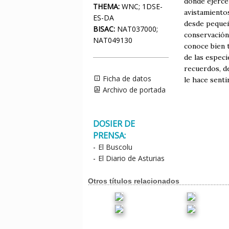
donde ejerce
THEMA:
WNC; 1DSE-
avistamientos
ES-DA
desde pequeñ
BISAC:
NAT037000;
conservación 
NAT049130
conoce bien t
de las espec
recuerdos, de
Ficha de datos
le hace sentir
Archivo de portada
DOSIER DE
PRENSA:
-
El Buscolu
-
El Diario de Asturias
Otros títulos relacionados