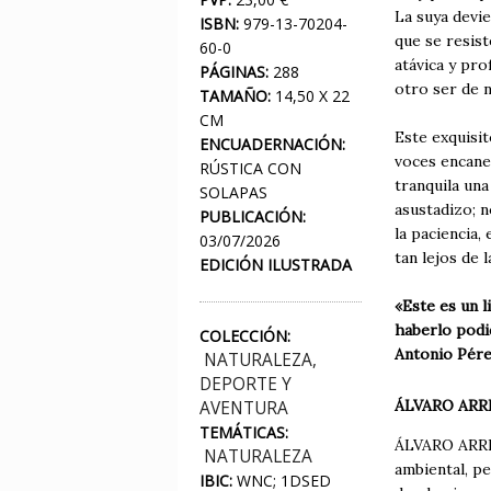
La suya devie
ISBN:
979-13-70204-
que se resist
60-0
atávica y pro
PÁGINAS:
288
otro ser de n
TAMAÑO:
14,50 X 22
CM
Este exquisit
ENCUADERNACIÓN:
voces encanec
RÚSTICA CON
tranquila una
SOLAPAS
asustadizo; n
PUBLICACIÓN:
la paciencia,
03/07/2026
tan lejos de 
EDICIÓN ILUSTRADA
«Este es un 
haberlo podid
COLECCIÓN:
Antonio Pér
NATURALEZA,
DEPORTE Y
ÁLVARO ARR
AVENTURA
TEMÁTICAS:
ÁLVARO ARRIB
NATURALEZA
ambiental, pe
IBIC:
WNC; 1DSED