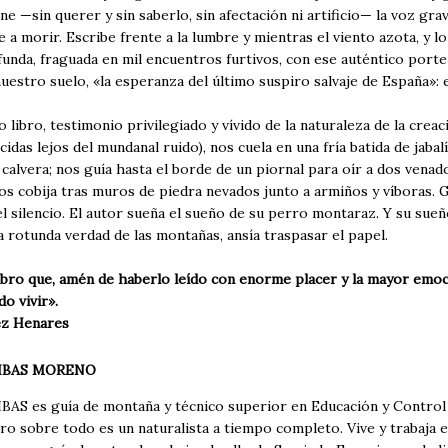
ne —sin querer y sin saberlo, sin afectación ni artificio— la voz gr
e a morir. Escribe frente a la lumbre y mientras el viento azota, y
funda, fraguada en mil encuentros furtivos, con ese auténtico port
uestro suelo, «la esperanza del último suspiro salvaje de España»: 
o libro, testimonio privilegiado y vívido de la naturaleza de la cre
idas lejos del mundanal ruido), nos cuela en una fría batida de jaba
 calvera; nos guía hasta el borde de un piornal para oír a dos ven
os cobija tras muros de piedra nevados junto a armiños y víboras. 
 el silencio. El autor sueña el sueño de su perro montaraz. Y su sue
la rotunda verdad de las montañas, ansía traspasar el papel.
libro que, amén de haberlo leído con enorme placer y la mayor emo
o vivir».
ez
Henares
IBAS MORENO
AS es guía de montaña y técnico superior en Educación y Control
ro sobre todo es un naturalista a tiempo completo. Vive y trabaja 