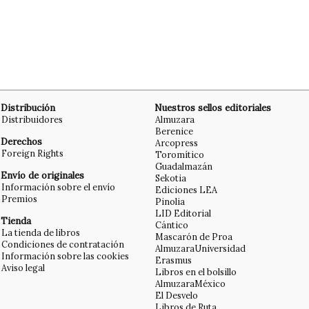
Distribución
Nuestros sellos editoriales
Distribuidores
Almuzara
Berenice
Derechos
Arcopress
Foreign Rights
Toromítico
Guadalmazán
Envío de originales
Sekotia
Información sobre el envío
Ediciones LEA
Premios
Pinolia
LID Editorial
Tienda
Cántico
La tienda de libros
Mascarón de Proa
Condiciones de contratación
AlmuzaraUniversidad
Información sobre las cookies
Erasmus
Aviso legal
Libros en el bolsillo
AlmuzaraMéxico
El Desvelo
Libros de Ruta