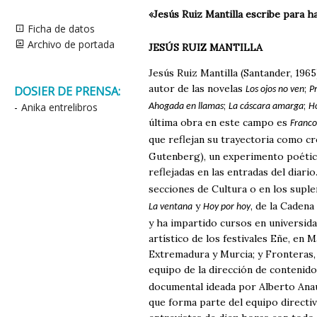
«Jesús Ruiz Mantilla escribe para h
Ficha de datos
Archivo de portada
JESÚS RUIZ MANTILLA
Jesús Ruiz Mantilla (Santander, 1965)
autor de las novelas
;
DOSIER DE PRENSA:
Los ojos no ven
P
;
;
-
Anika entrelibros
Ahogada en llamas
La cáscara amarga
Ho
última obra en este campo es
Franco
que reflejan su trayectoria como cr
Gutenberg), un experimento poético
reflejadas en las entradas del diari
secciones de Cultura o en los sup
y
, de la Caden
La ventana
Hoy por hoy
y ha impartido cursos en universid
artístico de los festivales Eñe, en 
Extremadura y Murcia; y Fronteras,
equipo de la dirección de contenidos
documental ideada por Alberto Anau
que forma parte del equipo directiv