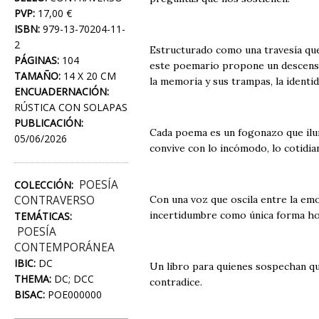
PVP:
17,00 €
ISBN:
979-13-70204-11-
2
Estructurado como una travesía que
PÁGINAS:
104
este poemario propone un descenso 
TAMAÑO:
14 X 20 CM
la memoria y sus trampas, la identi
ENCUADERNACIÓN:
RÚSTICA CON SOLAPAS
PUBLICACIÓN:
Cada poema es un fogonazo que ilumi
05/06/2026
convive con lo incómodo, lo cotidian
POESÍA
COLECCIÓN:
CONTRAVERSO
Con una voz que oscila entre la em
incertidumbre como única forma ho
TEMÁTICAS:
POESÍA
CONTEMPORÁNEA
IBIC:
DC
Un libro para quienes sospechan que
THEMA:
DC; DCC
contradice.
BISAC:
POE000000