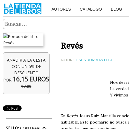
AUTORES
CATÁLOGO
BLOG
Revés
AÑADIR A LA CESTA
AUTOR:
JESÚS RUIZ MANTILLA
CON UN 5% DE
DESCUENTO
16,15 EUROS
POR
Nos derrit
17,00
La verdad 
Y vivimos
En
Revés
, Jesús Ruiz Mantilla convi
habitable. Este poemario no busca 
SELLO:
CONTRAVERSO
preguntas que nos sostienen.