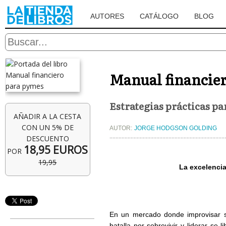
AUTORES
CATÁLOGO
BLOG
Manual financie
Estrategias prácticas p
AÑADIR A LA CESTA
CON UN 5% DE
AUTOR:
JORGE HODGSON GOLDING
DESCUENTO
18,95 EUROS
POR
19,95
La excelencia
En un mercado donde improvisar s
batalla por sobrevivir y liderar s