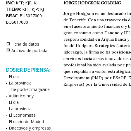
IBIC:
KFF; KJP; KJ
JORGE HODGSON GOLDING
THEMA:
KFF; KJP; KJ
Jorge Hodgson es un destacado fi
BISAC:
BUS027000;
de Tenerife. Con una trayectoria 
BUS017000
en el asesoramiento financiero y b
gran consumo como Danone y JTI, d
responsabilidad en Arquia Banca y
Ficha de datos
fundó Hodgson Strategies (anterio
Archivo de portada
liderazgo, la firma se ha posicion
servicios hacia áreas innovadoras
profesional ha sido avalada por pr
DOSIER DE PRENSA:
que respalda su visión estratégi
-
El día
Development (PMD) por ESADE, Eur
-
La provincia
Empresas) por la Universidad de L
-
The pocket magazine
-
Atlántico hoy
-
El día
-
La provincia
-
El Economista
-
El diario de Madrid
-
Directivos y empresas