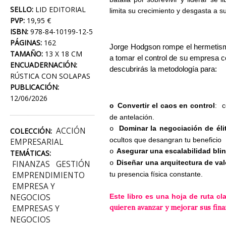
SELLO:
LID EDITORIAL
limita su crecimiento y desgasta a s
PVP:
19,95 €
ISBN:
978-84-10199-12-5
PÁGINAS:
162
Jorge Hodgson rompe el hermetismo
TAMAÑO:
13 X 18 CM
a tomar el control de su empresa co
ENCUADERNACIÓN:
descubrirás la metodología para:
RÚSTICA CON SOLAPAS
PUBLICACIÓN:
12/06/2026
Convertir el caos en control
:
c
o
de antelación.
Dominar la negociación de éli
o
ACCIÓN
COLECCIÓN:
ocultos que desangran tu beneficio
EMPRESARIAL
Asegurar una escalabilidad bli
o
TEMÁTICAS:
Diseñar una arquitectura de val
FINANZAS
GESTIÓN
o
EMPRENDIMIENTO
tu presencia física constante.
EMPRESA Y
NEGOCIOS
Este libro es una hoja de ruta cl
quieren avanzar y mejorar sus fina
EMPRESAS Y
NEGOCIOS