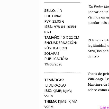
En
Poder bla
SELLO:
LID
liderar en un
EDITORIAL
Vivimos en u
PVP:
23,95 €
mandar más, s
ISBN:
978-84-10354-
82-1
TAMAÑO:
15 X 22 CM
El libro comb
ENCUADERNACIÓN:
legitimidad, 
RÚSTICA CON
otro, los co
SOLAPAS
dentro.
PUBLICACIÓN:
19/06/2026
Voces de pri
Villalonga, 
TEMÁTICAS:
Martínez de 
LIDERAZGO
sobre cómo ej
IBIC:
KJMB; KJMV;
VSPM
THEMA:
KJMB; KJMV;
VSPM
Las e