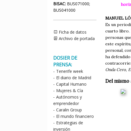
BISAC:
BUS071000;
horiz
BUS041000
MANUEL LÓ
Es un period
cuarto libro
Ficha de datos
personas que
Archivo de portada
este espíritu
personal, con
ha defendido 
DOSIER DE
contracorrie
PRENSA:
Onda Cero, El
-
Tenerife week
-
El diario de Madrid
Del mismo 
-
Capital Humano
-
Mujeres & Cía
-
Autónomos y
emprendedor
-
Caralin Group
-
El mundo financiero
-
Estrategias de
inversión