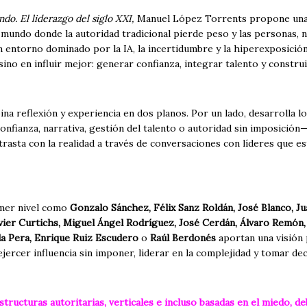
ndo.
El liderazgo del siglo XXI,
Manuel López Torrents propone una 
 mundo donde la autoridad tradicional pierde peso y las personas, no
n entorno dominado por la IA, la incertidumbre y la hiperexposició
ino en influir mejor: generar confianza, integrar talento y constru
ina reflexión y experiencia en dos planos. Por un lado, desarrolla l
confianza, narrativa, gestión del talento o autoridad sin imposició
ntrasta con la realidad a través de conversaciones con líderes que
mer nivel como
Gonzalo Sánchez, Félix Sanz Roldán, José Blanco, Ju
Javier Curtichs, Miguel Ángel Rodríguez, José Cerdán, Álvaro Remó
la Pera, Enrique Ruiz Escudero
o
Raúl Berdonés
aportan una visión 
ercer influencia sin imponer, liderar en la complejidad y tomar dec
structuras autoritarias, verticales e incluso basadas en el miedo, d