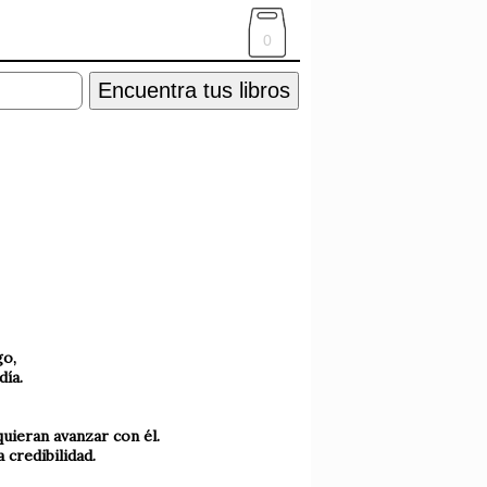
0
Encuentra tus libros
go,
día.
quieran avanzar con él.
 credibilidad.