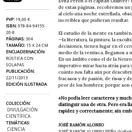
Evita Perón o el capitán Gulliver
de estas páginas, recobremos un 
al cielo una noche estrellada, ob
PVP:
19,00 €
increíbles que pudieran resultar.
ISBN:
978-84-94155-
20-8
El estudio de la mente es tambié
PÁGINAS:
304
—la literatura, la pintura, la esc
TAMAÑO:
15 X 24 CM
decisiones, tienen lugar en el ce
ENCUADERNACIÓN:
medio de la ventisca, llegamos a 
RÚSTICA CON
En un ámbito como el de la Neuroc
SOLAPAS
imperativo mirar hacia atrás para
PUBLICACIÓN:
cuánto nos falta aún por descubrir
22/11/2013
fracasos y de pasión, de risas y d
EDICIÓN ILUSTRADA
peor de los hombres; porque son en
«No podía leer caracteres y much
COLECCIÓN:
distinguir una de otra. Pero era l
DIVULGACIÓN
rapidez y correctamente; sin embar
CIENTÍFICA
TEMÁTICAS:
JOSÉ RAMÓN ALONSO
CIENCIA
JOSÉ RAMÓN ALONSO PEÑA (Valladolid