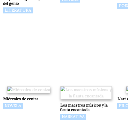
del genio
POE
LITERATURA
Miércoles de ceniza
L’art
Los maestros músicos y la
NOVELA
FIL
flauta encantada
NARRATIVA