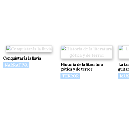
Conquistarás la lluvia
Historia de la literatura
La tr
NARRATIVA
gótica y de terror
guita
TERROR
MÚS