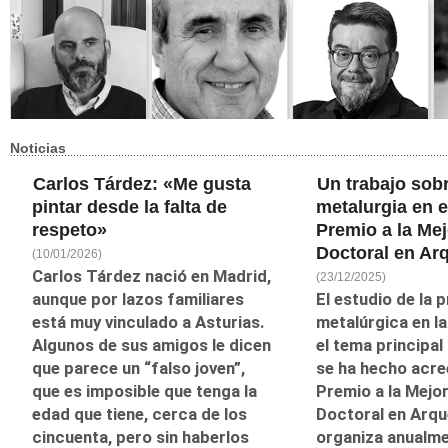
ALEJANDRO G.
Tony Jiménez (Málaga,
Manuel Iribarren (1902-
CA
ROEMMERS (Buenos
1984) es escritor,
1973) pertenece a la
en
Aires, 1958) es escritor,
fundamentalmente de
llamada «Generación
196
empresario y fi lántropo.
terror, hasta el punto de
del 36», integrada por
Se
Preside la Fundación
ser conocido como el
aquellos escritores a
dé
Argentina para la
Stephen King español.
quienes sorprendió la
en
Poesía, es presidente
Ha publicado numeros...
guerra cuando su ca...
co
Honorar...
fom
Noticias
José Carlos Ruiz
Alejandro López
Miguel Ángel Serrano
Ge
(Córdoba) se doctoró en
Andrada
Miguel Ángel Serrano
GE
Filosofía contemporánea
Alejandro López
(Madrid, 1965) se define
Carlos Tárdez: «Me gusta
Un trabajo sobr
LO
con una tesis sobre el
Andrada (Villanueva del
en su tarjeta de visita
res
hiperindividualismo, es
Duque, 1957) comenzó a
como «escritor
pintar desde la falta de
metalurgia en e
des
licenciado en Filosofía
escribir muy joven y
humano». Es novelista,
inv
por la Universidad de
hasta la fecha ha
ensayista y poeta;
respeto»
Premio a la Mej
ha 
Sevilla y...
publicado poemarios
doctor en Economía y
Doctoral en Ar
como “El Valle de los
as...
(10/01/2026)
Triste...
Carlos Tárdez nació en Madrid,
(23/12/2025)
aunque por lazos familiares
El estudio de la 
está muy vinculado a Asturias.
metalúrgica en l
Algunos de sus amigos le dicen
el tema principal
que parece un “falso joven”,
se ha hecho acree
que es imposible que tenga la
Premio a la Mejo
edad que tiene, cerca de los
Doctoral en Arqu
cincuenta, pero sin haberlos
organiza anualmen