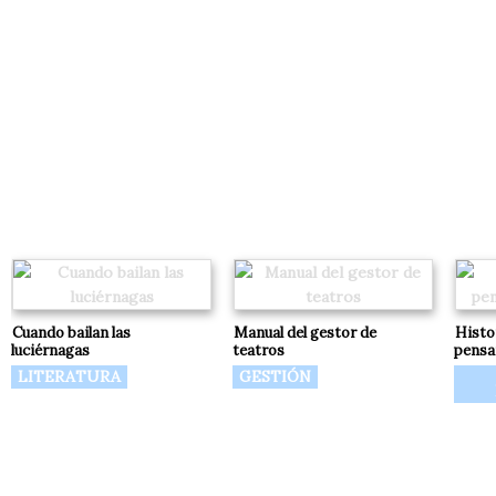
Cuando bailan las
Manual del gestor de
Histo
luciérnagas
teatros
pensa
LITERATURA
GESTIÓN