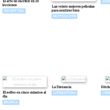
El arte de escribir en 20
AVE
lecciones
Las veinte mejores películas
para sentirse bien
ESCRITURA
MOTIVACIÓN
La Distancia
Hitch
El solfeo en cinco minutos al
LITERATURA
CIN
día
MÚSICA