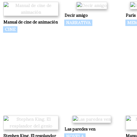
Decir amigo
París
Manual de cine de animación
NARRATIVA
MEM
CINE
Las paredes ven
Stephen King. El resplandor
Manua
NOVELA