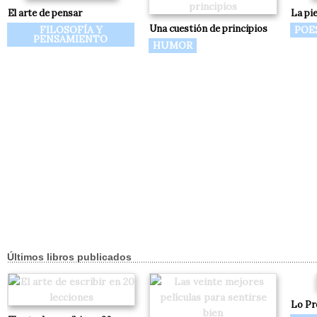
El arte de pensar
La pie
Una cuestión de principios
FILOSOFÍA Y
POE
PENSAMIENTO
HUMOR
Últimos libros publicados
Lo Pr