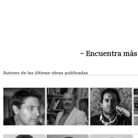
- Encuentra más 
Autores de las últimas obras publicadas
Javier Ortega
Alberto Monterroso
Martín Garrido
Go