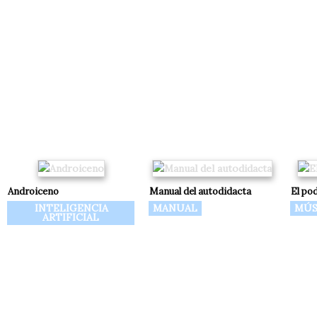
Androiceno
Manual del autodidacta
El po
INTELIGENCIA
MANUAL
MÚS
ARTIFICIAL