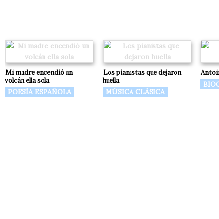
Mi madre encendió un
Los pianistas que dejaron
Antoi
volcán ella sola
huella
BIO
POESÍA ESPAÑOLA
MÚSICA CLÁSICA