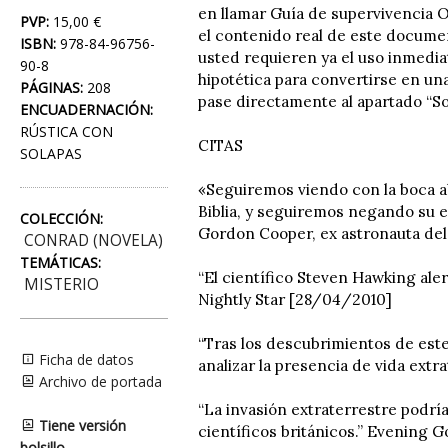
en llamar Guía de supervivencia OV
PVP:
15,00 €
el contenido real de este documen
ISBN:
978-84-96756-
usted requieren ya el uso inmediat
90-8
hipotética para convertirse en un
PÁGINAS:
208
pase directamente al apartado “Sob
ENCUADERNACIÓN:
RÚSTICA CON
CITAS
SOLAPAS
«Seguiremos viendo con la boca ab
Biblia, y seguiremos negando su e
COLECCIÓN:
Gordon Cooper, ex astronauta del
CONRAD (NOVELA)
TEMÁTICAS:
“El científico Steven Hawking aler
MISTERIO
Nightly Star [28/04/2010]
“Tras los descubrimientos de est
Ficha de datos
analizar la presencia de vida ext
Archivo de portada
“La invasión extraterrestre podría
Tiene versión
científicos británicos.” Evening 
bolsillo