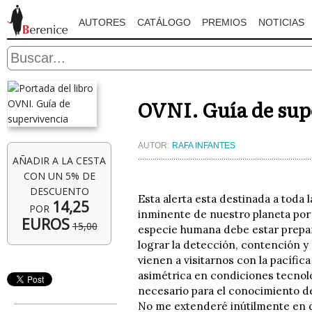
AUTORES
CATÁLOGO
PREMIOS
NOTICIAS
OVNI. Guía de sup
AUTOR:
RAFA INFANTES
AÑADIR A LA CESTA
CON UN 5% DE
DESCUENTO
Esta alerta esta destinada a toda 
14,25
POR
inminente de nuestro planeta por 
EUROS
15,00
especie humana debe estar prepar
lograr la detección, contención y 
vienen a visitarnos con la pacífic
asimétrica en condiciones tecnol
necesario para el conocimiento de
No me extenderé inútilmente en d