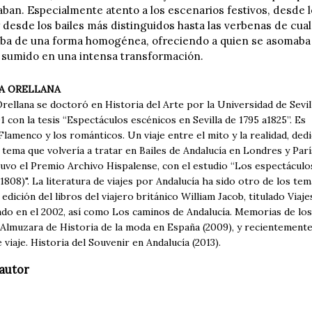
ban. Especialmente atento a los escenarios festivos, desde lo
y desde los bailes más distinguidos hasta las verbenas de cua
ba de una forma homogénea, ofreciendo a quien se asomaba h
 sumido en una intensa transformación.
A ORELLANA
rellana se doctoró en Historia del Arte por la Universidad de Sevil
1 con la tesis “Espectáculos escénicos en Sevilla de 1795 a1825”. Es
Flamenco y los románticos. Un viaje entre el mito y la realidad, dedi
 tema que volvería a tratar en Bailes de Andalucía en Londres y Parí
uvo el Premio Archivo Hispalense, con el estudio “Los espectáculos
808)". La literatura de viajes por Andalucía ha sido otro de los te
 edición del libros del viajero británico William Jacob, titulado Viaj
ado en el 2002, así como Los caminos de Andalucía. Memorias de los 
 Almuzara de Historia de la moda en España (2009), y recientemente
viaje. Historia del Souvenir en Andalucía (2013).
autor