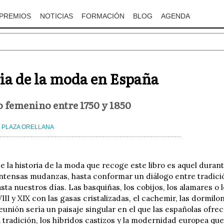
PREMIOS
NOTICIAS
FORMACIÓN
BLOG
AGENDA
ia de la moda en España
o femenino entre 1750 y 1850
 PLAZA ORELLANA
e la historia de la moda que recoge este libro es aquel durant
intensas mudanzas, hasta conformar un diálogo entre tradic
asta nuestros días. Las basquiñas, los cobijos, los alamares o l
VIII y XIX con las gasas cristalizadas, el cachemir, las dormil
eunión sería un paisaje singular en el que las españolas ofre
 tradición, los híbridos castizos y la modernidad europea que