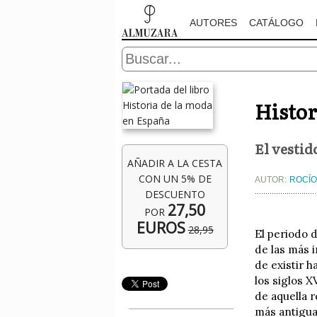
AUTORES
CATÁLOGO
Histor
El vestid
AÑADIR A LA CESTA
CON UN 5% DE
AUTOR:
ROCÍO
DESCUENTO
27,50
POR
EUROS
28,95
El periodo d
de las más 
de existir h
los siglos X
de aquella r
más antigua