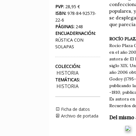
confecciona
PVP:
28,95 €
populares, 
ISBN:
978-84-92573-
se desplega
22-6
que parecía
PÁGINAS:
248
ENCUADERNACIÓN:
ROCÍO PLAZ
RÚSTICA CON
Rocío Plaza O
SOLAPAS
en el año 200
autora de El 
siglo XIX. Un
COLECCIÓN:
año 2006 obt
HISTORIA
Godoy (1795-1
TEMÁTICAS:
publicando la
HISTORIA
-1810, public
Es autora en
Recuerdos de 
Ficha de datos
Archivo de portada
Del mismo 