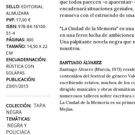
que todos parecen -o aparentan- d
SELLO:
EDITORIAL
encadenará situaciones geniales, 
ALMUZARA
remueva con el estruendo de una 
PVP:
17,00 €
ISBN:
978-84-16100-
"La Ciudad de la Memoria" es una 
51-4
en una feroz lucha de ambiciones y
PÁGINAS:
400
Una palpitante novela negra que n
TAMAÑO:
14,50 X 22
nosotros.
CM
ENCUADERNACIÓN:
SANTIAGO ÁLVAREZ
RÚSTICA CON
Santiago Álvarez (Murcia, 1973) resid
SOLAPAS
contenidos del festival de género Vale
PUBLICACIÓN:
escribiendo relatos, muchos de los c
23/01/2015
dirigido musicales y obras dramática
numerosos talleres sobre escritura c
La Ciudad de la Memoria es su primer
TAPA
COLECCIÓN:
Mejías.
NEGRA
TEMÁTICAS:
NEGRA Y
POLICIACA